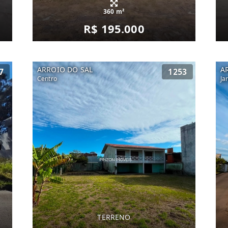
360 m²
R$ 195.000
ARROIO DO SAL
A
7
1253
Centro
Ja
TERRENO