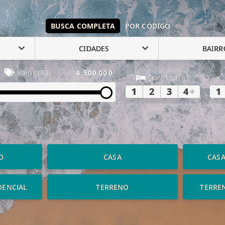
BUSCA COMPLETA
POR CÓDIGO
CIDADES
BAIRR
Valor (R$)
4.500.000
Dormitórios
1
2
3
4
+
1
O
CASA
CAS
DENCIAL
TERRENO
TERRE