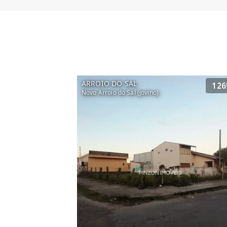
ARROIO DO SAL
126
Novo Arroio do Sal (jovino)