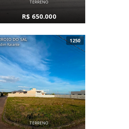
TERRENO
R$ 650.000
RROIO DO SAL
1250
rdim Raiante
TERRENO