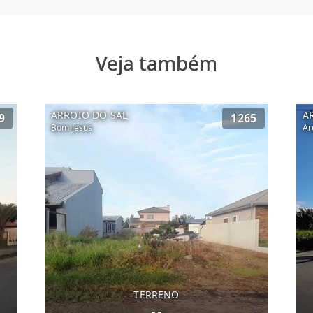
Veja também
ARROIO DO SAL
A
9
1265
Bom Jesus
Ar
TERRENO