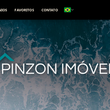
(51) 98271-8331
(51) 99642-5425
NIOS
FAVORITOS
CONTATO