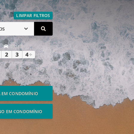
LIMPAR FILTROS
OS
Vagas
2
3
4
+
A EM CONDOMÍNIO
NO EM CONDOMÍNIO