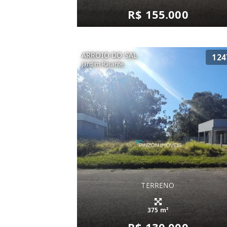
R$ 155.000
ARROIO DO SAL
124
Jardim Raiante
TERRENO
375 m²