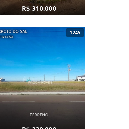
R$ 310.000
RROIO DO SAL
1245
meralda
TERRENO