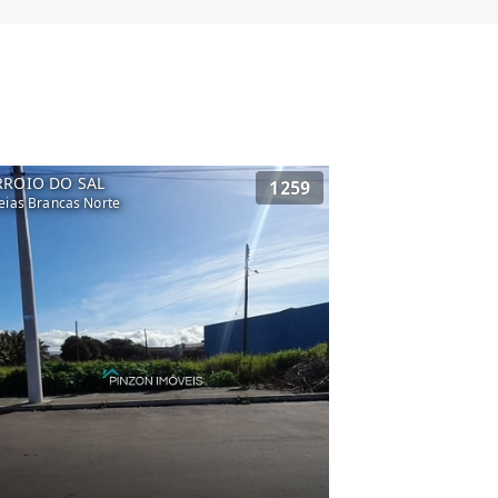
RROIO DO SAL
1259
eias Brancas Norte