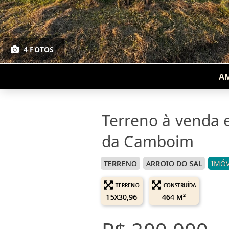
4 FOTOS
AM
Terreno à venda 
da Camboim
TERRENO
ARROIO DO SAL
IMÓV
TERRENO
CONSTRUÍDA
15X30,96
464 M²