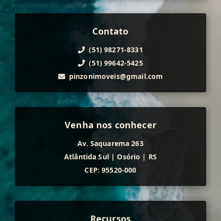
Contato
(51) 98271-8331
(51) 99642-5425
pinzonimoveis@gmail.com
Venha nos conhecer
Av. Saquarema 263
Atlântida Sul
|
Osório
|
RS
CEP: 95520-000
Recursos