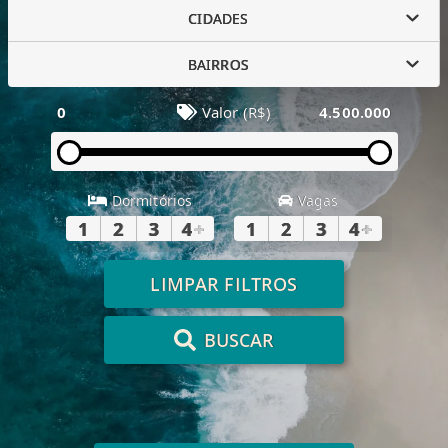
CIDADES
BAIRROS
0
Valor (R$)
4.500.000
Dormitórios
Vagas
1
2
3
4
+
1
2
3
4
+
LIMPAR FILTROS
BUSCAR