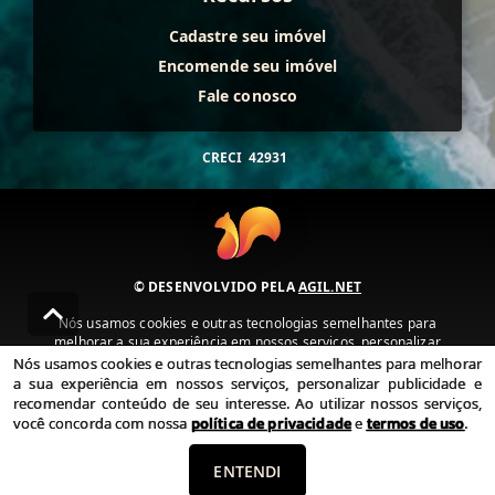
Cadastre seu imóvel
Encomende seu imóvel
Fale conosco
CRECI
42931
© DESENVOLVIDO PELA
AGIL.NET
Nós usamos cookies e outras tecnologias semelhantes para
melhorar a sua experiência em nossos serviços, personalizar
publicidade e recomendar conteúdo de seu interesse. Ao utilizar
Nós usamos cookies e outras tecnologias semelhantes para melhorar
nossos serviços, você concorda com nossa política de privacidade e
a sua experiência em nossos serviços, personalizar publicidade e
termos de uso.
recomendar conteúdo de seu interesse. Ao utilizar nossos serviços,
você concorda com nossa
política de privacidade
e
termos de uso
.
Política de Privacidade
Termos de uso
ENTENDI