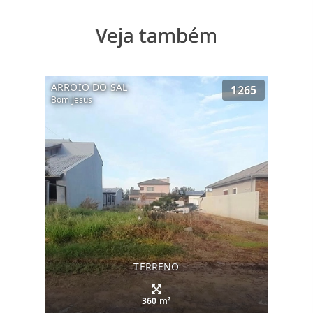
Veja também
ARROIO DO SAL
1265
Bom Jesus
TERRENO
360 m²