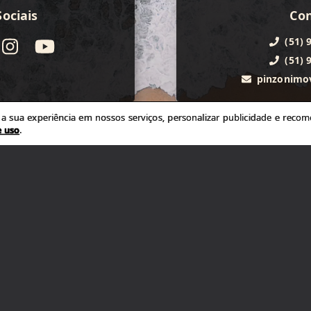
ociais
Co
(51) 
(51) 
pinzonimo
 sua experiência em nossos serviços, personalizar publicidade e recome
e uso
.
 conhecer
Rec
rema 263
Cadastre
|
Osório
|
RS
Encomende
520-000
Fale 
CRECI
42931