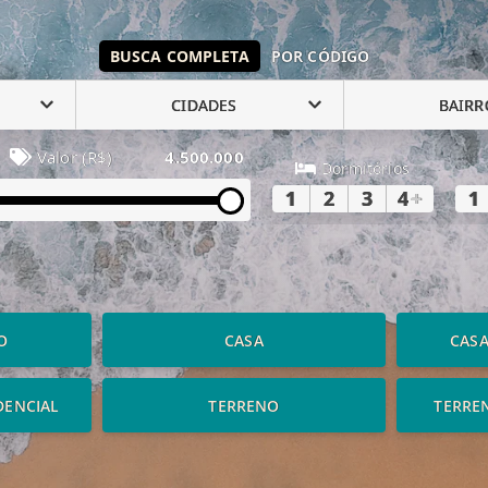
BUSCA COMPLETA
POR CÓDIGO
CIDADES
BAIRR
Valor (R$)
4.500.000
Dormitórios
1
2
3
4
+
1
O
CASA
CAS
DENCIAL
TERRENO
TERRE