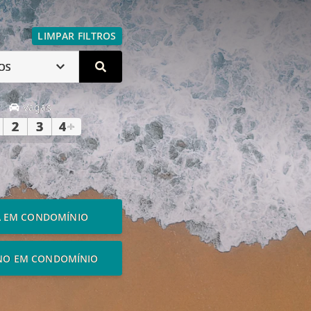
LIMPAR FILTROS
OS
Vagas
2
3
4
+
A EM CONDOMÍNIO
NO EM CONDOMÍNIO