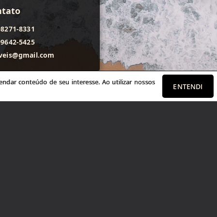
ntato
98271-8331
99642-5425
veis@gmail.com
ndar conteúdo de seu interesse. Ao utilizar nossos
ENTENDI
ursos
 seu imóvel
 seu imóvel
conosco