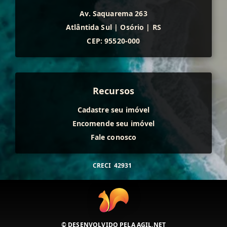
Av. Saquarema 263
Atlântida Sul
|
Osório
|
RS
CEP: 95520-000
Recursos
Cadastre seu imóvel
Encomende seu imóvel
Fale conosco
CRECI
42931
© DESENVOLVIDO PELA
AGIL.NET