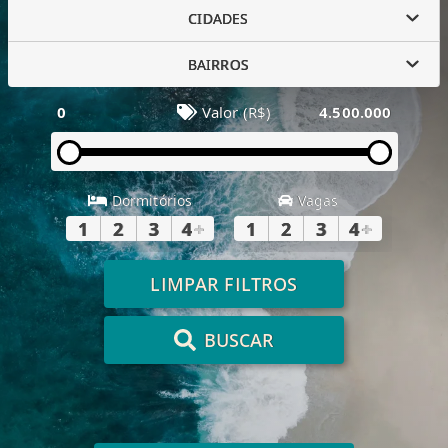
CIDADES
BAIRROS
0
Valor (R$)
4.500.000
Dormitórios
Vagas
1
2
3
4
+
1
2
3
4
+
LIMPAR FILTROS
BUSCAR