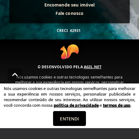
Encomende seu imóvel
Fale conosco
CRECI
42931
© DESENVOLVIDO PELA
AGIL.NET
Nós usamos cookies e outras tecnologias semelhantes para
melhorar a sua experiência em nossos serviços, personalizar
publicidade e recomendar conteúdo de seu interesse. Ao utilizar
Nós usamos cookies e outras tecnologias semelhantes para melhorar
nossos serviços, você concorda com nossa política de privacidade e
a sua experiência em nossos serviços, personalizar publicidade e
termos de uso.
recomendar conteúdo de seu interesse. Ao utilizar nossos serviços,
você concorda com nossa
política de privacidade
e
termos de uso
.
Política de Privacidade
Termos de uso
ENTENDI