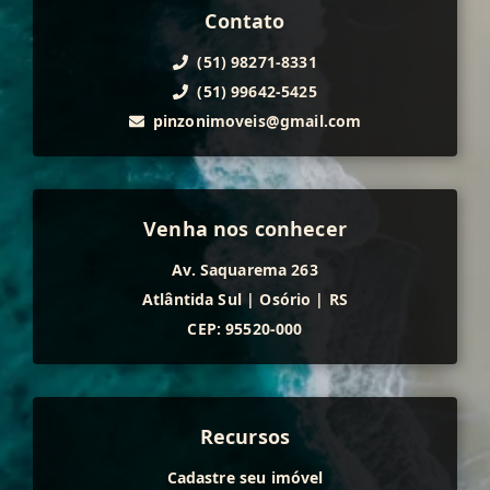
Contato
(51) 98271-8331
(51) 99642-5425
pinzonimoveis@gmail.com
Venha nos conhecer
Av. Saquarema 263
Atlântida Sul
|
Osório
|
RS
CEP: 95520-000
Recursos
Cadastre seu imóvel