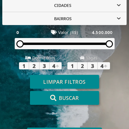
CIDADES
BAIRROS
0
Valor (R$)
4.500.000
Dormitórios
Vagas
1
2
3
4
+
1
2
3
4
+
LIMPAR FILTROS
BUSCAR