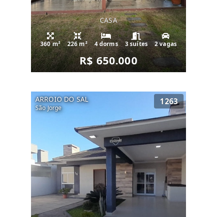
CASA
360 m²
226 m²
4 dorms
3 suítes
2 vagas
R$ 650.000
ARROIO DO SAL
1263
São Jorge