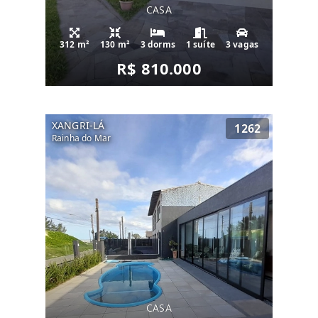
CASA
312 m²
130 m²
3 dorms
1 suíte
3 vagas
R$ 810.000
XANGRI-LÁ
1262
Rainha do Mar
CASA