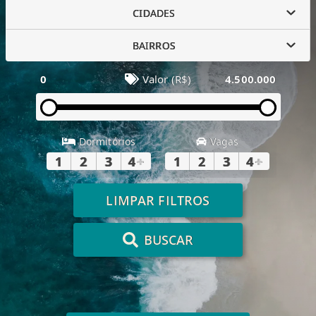
CIDADES
BAIRROS
0
Valor (R$)
4.500.000
Dormitórios
Vagas
1
2
3
4
+
1
2
3
4
+
LIMPAR FILTROS
BUSCAR