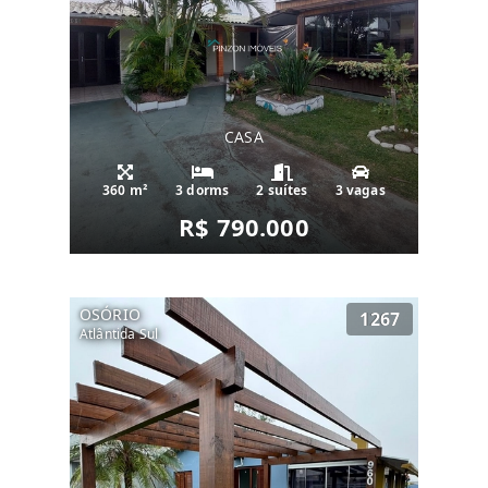
CASA
360 m²
3 dorms
2 suítes
3 vagas
R$ 790.000
OSÓRIO
1267
Atlântida Sul