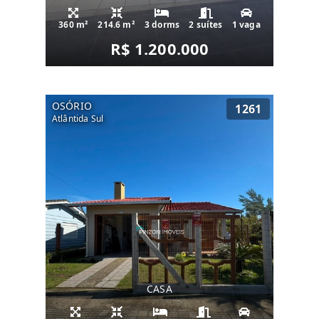
360 m²
214.6 m²
3 dorms
2 suítes
1 vaga
R$ 1.200.000
OSÓRIO
1261
Atlântida Sul
CASA