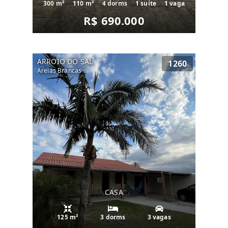
300 m²
110 m²
4 dorms
1 suíte
1 vaga
R$ 690.000
ARROIO DO SAL
1260
Areias Brancas
CASA
125 m²
3 dorms
3 vagas