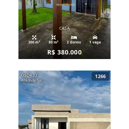
CASA
300 m²
80 m²
2 dorms
1 vaga
R$ 380.000
OSÓRIO
1266
Atlântida Sul