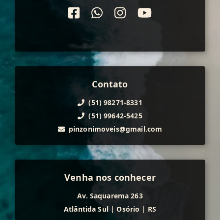
Contato
(51) 98271-8331
(51) 99642-5425
pinzonimoveis@gmail.com
Venha nos conhecer
Av. Saquarema 263
Atlântida Sul
|
Osório
|
RS