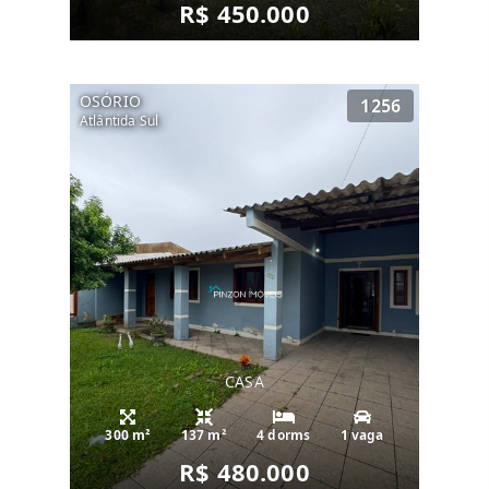
R$ 450.000
OSÓRIO
1256
Atlântida Sul
CASA
300 m²
137 m²
4 dorms
1 vaga
R$ 480.000