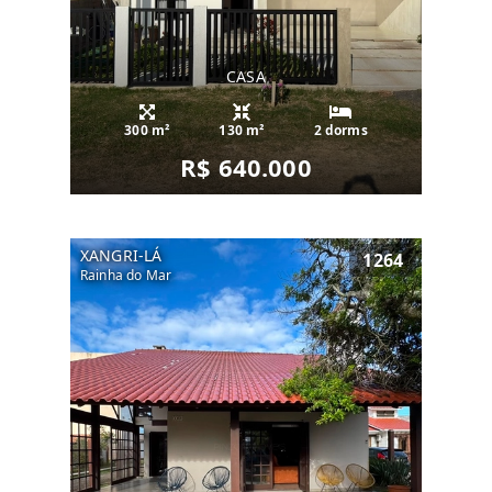
CASA
300 m²
130 m²
2 dorms
R$ 640.000
XANGRI-LÁ
1264
Rainha do Mar