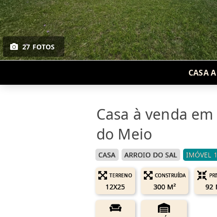
27 FOTOS
CASA A
Casa à venda em 
do Meio
CASA
ARROIO DO SAL
IMÓVEL 
TERRENO
CONSTRUÍDA
PR
12X25
300 M²
92 