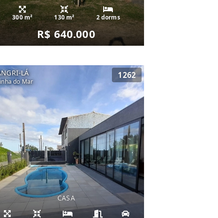
300 m²
130 m²
2 dorms
R$ 640.000
ANGRI-LÁ
1262
inha do Mar
CASA