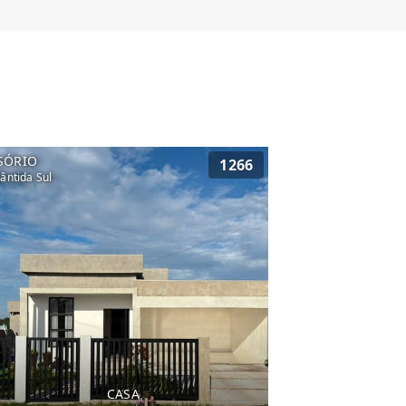
SÓRIO
1266
lântida Sul
CASA