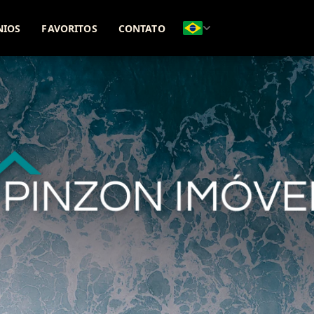
(51) 98271-8331
(51) 99642-5425
NIOS
FAVORITOS
CONTATO