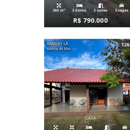
360 m²
3 dorms
2 suítes
3 vagas
R$ 790.000
XANGRI-LÁ
126
Rainha do Mar
CASA