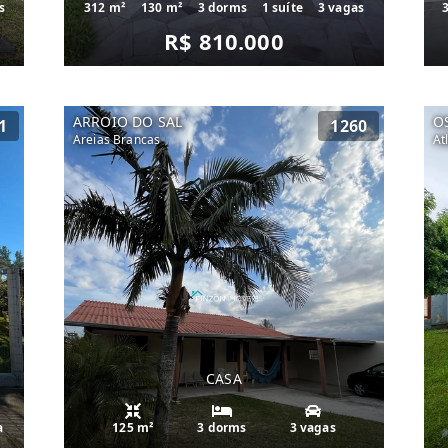
s
312 m²
130 m²
3 dorms
1 suíte
3 vagas
R$ 810.000
ARROIO DO SAL
O
1
1260
Areias Brancas
At
CASA
a
125 m²
3 dorms
3 vagas