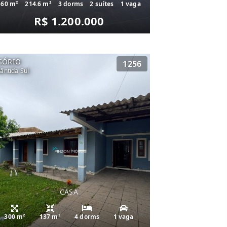
360 m²
214.6 m²
3 dorms
2 suítes
1 vaga
R$ 1.200.000
SÓRIO
1256
lântida Sul
CASA
300 m²
137 m²
4 dorms
1 vaga