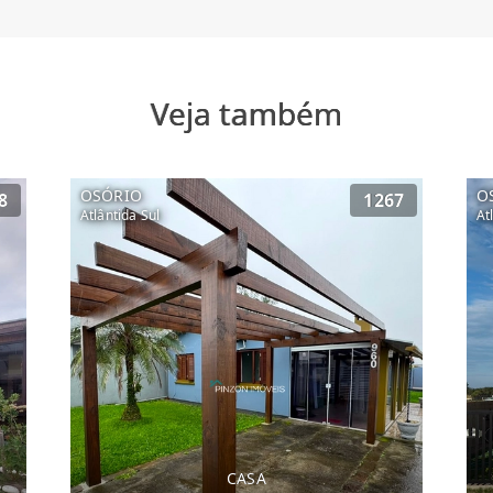
Veja também
OSÓRIO
O
8
1267
Atlântida Sul
At
CASA