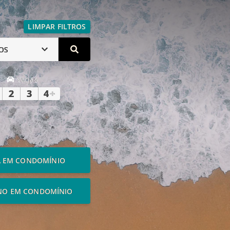
LIMPAR FILTROS
OS
Vagas
2
3
4
+
A EM CONDOMÍNIO
NO EM CONDOMÍNIO