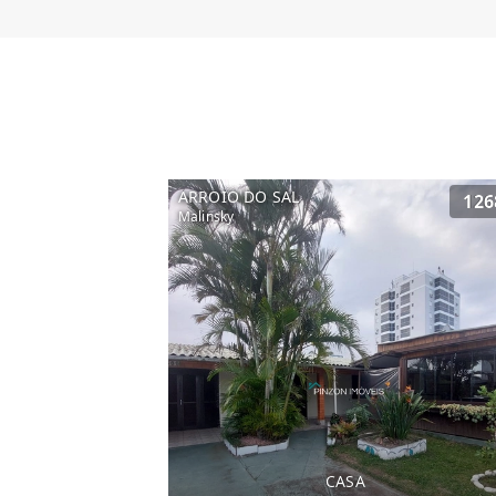
ARROIO DO SAL
126
Malinsky
CASA