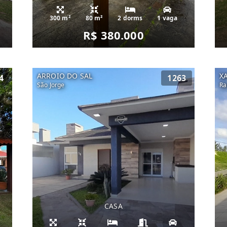
300 m²
80 m²
2 dorms
1 vaga
R$ 380.000
ARROIO DO SAL
X
4
1263
São Jorge
Ra
CASA