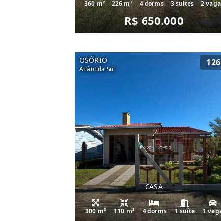
360 m²
226 m²
4 dorms
3 suítes
2 vaga
R$ 650.000
OSÓRIO
126
Atlântida Sul
CASA
300 m²
110 m²
4 dorms
1 suíte
1 vag