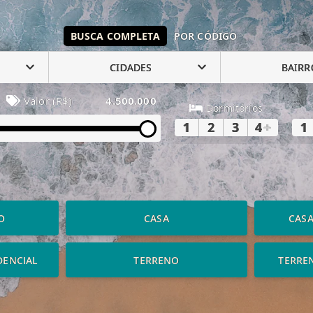
BUSCA COMPLETA
POR CÓDIGO
CIDADES
BAIRR
Valor (R$)
4.500.000
Dormitórios
1
2
3
4
+
1
O
CASA
CAS
DENCIAL
TERRENO
TERRE