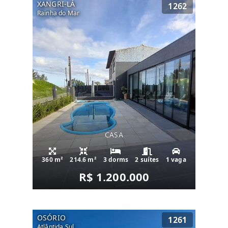
XANGRI-LÁ
1262
Rainha do Mar
CASA
360 m²
214.6 m²
3 dorms
2 suítes
1 vaga
R$ 1.200.000
OSÓRIO
1261
Atlântida Sul