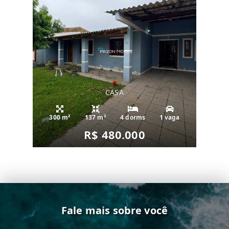
CASA
300 m²
137 m²
4 dorms
1 vaga
R$ 480.000
Fale mais sobre você