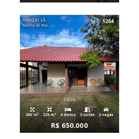
XANGRI-LÁ
1264
Rainha do Mar
CASA
360 m²
226 m²
4 dorms
3 suítes
2 vagas
R$ 650.000