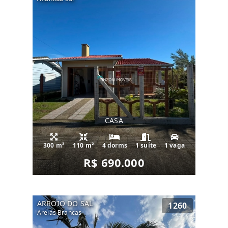
CASA
300 m²
110 m²
4 dorms
1 suíte
1 vaga
R$ 690.000
ARROIO DO SAL
1260
Areias Brancas