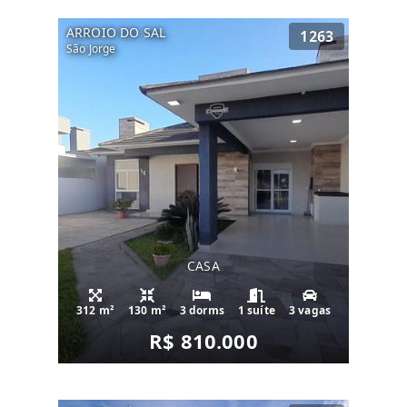
ARROIO DO SAL
1263
São Jorge
CASA
312 m²
130 m²
3 dorms
1 suíte
3 vagas
R$ 810.000