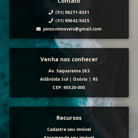
Contato
(51) 98271-8331
(51) 99642-5425
pinzonimoveis@gmail.com
Venha nos conhecer
Av. Saquarema 263
Atlântida Sul
|
Osório
|
RS
CEP: 95520-000
Recursos
Cadastre seu imóvel
Encomende seu imóvel