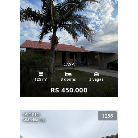
CASA
125 m²
3 dorms
3 vagas
R$ 450.000
OSÓRIO
1256
Atlântida Sul