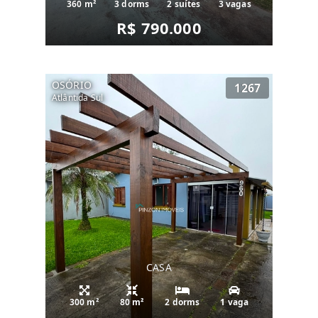
360 m²
3 dorms
2 suítes
3 vagas
R$ 790.000
OSÓRIO
1267
Atlântida Sul
CASA
300 m²
80 m²
2 dorms
1 vaga