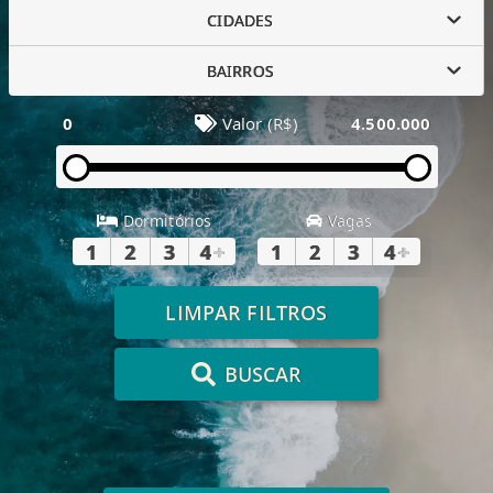
CIDADES
BAIRROS
0
Valor (R$)
4.500.000
Dormitórios
Vagas
1
2
3
4
+
1
2
3
4
+
LIMPAR FILTROS
BUSCAR