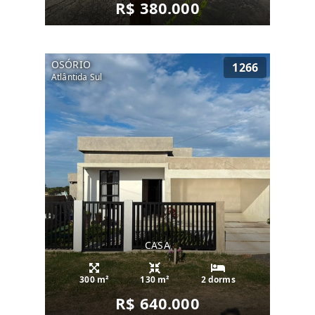
R$ 380.000
OSÓRIO
1266
Atlântida Sul
CASA
300 m²
130 m²
2 dorms
R$ 640.000