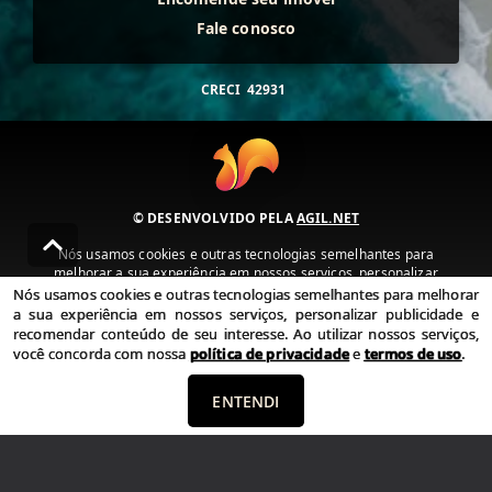
Fale conosco
CRECI
42931
© DESENVOLVIDO PELA
AGIL.NET
Nós usamos cookies e outras tecnologias semelhantes para
melhorar a sua experiência em nossos serviços, personalizar
publicidade e recomendar conteúdo de seu interesse. Ao utilizar
Nós usamos cookies e outras tecnologias semelhantes para melhorar
nossos serviços, você concorda com nossa política de privacidade e
a sua experiência em nossos serviços, personalizar publicidade e
termos de uso.
recomendar conteúdo de seu interesse. Ao utilizar nossos serviços,
você concorda com nossa
política de privacidade
e
termos de uso
.
Política de Privacidade
Termos de uso
ENTENDI