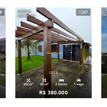
OSÓRIO
O
8
1267
Atlântida Sul
At
CASA
300 m²
80 m²
2 dorms
1 vaga
R$ 380.000