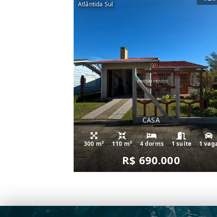
Atlântida Sul
CASA
300 m²
110 m²
4 dorms
1 suíte
1 vag
R$ 690.000