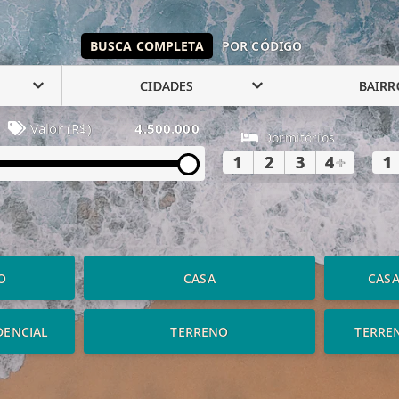
BUSCA COMPLETA
POR CÓDIGO
CIDADES
BAIRR
Valor (R$)
4.500.000
Dormitórios
1
2
3
4
+
1
O
CASA
CAS
DENCIAL
TERRENO
TERRE