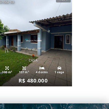
lântida Sul
CASA
300 m²
137 m²
4 dorms
1 vaga
R$ 480.000