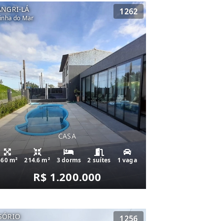
ANGRI-LÁ
1262
inha do Mar
CASA
360 m²
214.6 m²
3 dorms
2 suítes
1 vaga
R$ 1.200.000
SÓRIO
1256