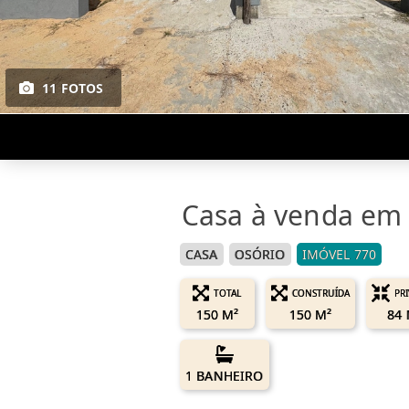
11 FOTOS
Casa à venda em O
CASA
OSÓRIO
IMÓVEL 770
TOTAL
CONSTRUÍDA
PR
150 M²
150 M²
84 
1 BANHEIRO