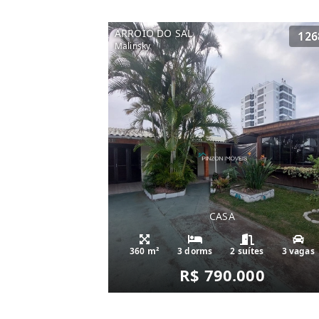
ARROIO DO SAL
126
Malinsky
CASA
360 m²
3 dorms
2 suítes
3 vagas
R$ 790.000