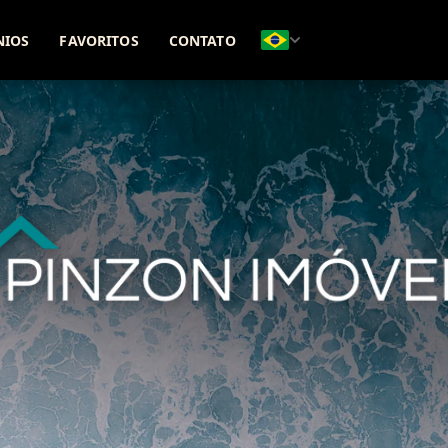
(51) 98271-8331
(51) 99642-5425
NIOS
FAVORITOS
CONTATO