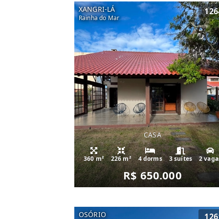
XANGRI-LÁ
126
Rainha do Mar
CASA
360 m²
226 m²
4 dorms
3 suítes
2 vaga
R$ 650.000
OSÓRIO
126