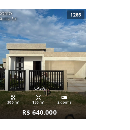
SÓRIO
1266
lântida Sul
CASA
300 m²
130 m²
2 dorms
R$ 640.000