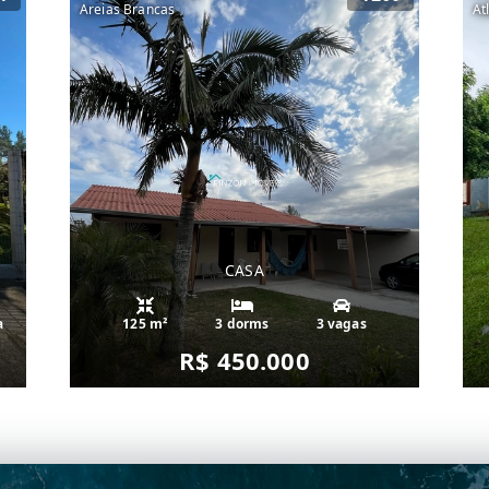
Areias Brancas
At
CASA
a
125 m²
3 dorms
3 vagas
R$ 450.000