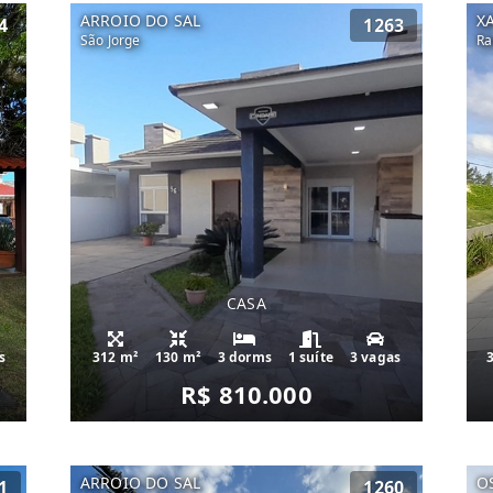
ARROIO DO SAL
X
4
1263
São Jorge
Ra
CASA
s
312 m²
130 m²
3 dorms
1 suíte
3 vagas
R$ 810.000
ARROIO DO SAL
O
1
1260