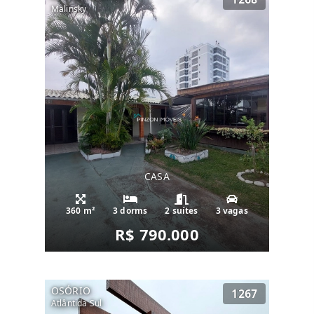
Malinsky
CASA
360 m²
3 dorms
2 suítes
3 vagas
R$ 790.000
OSÓRIO
1267
Atlântida Sul