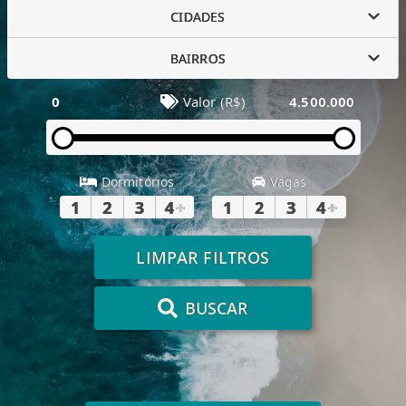
CIDADES
BAIRROS
0
Valor (R$)
4.500.000
Dormitórios
Vagas
1
2
3
4
+
1
2
3
4
+
LIMPAR FILTROS
BUSCAR