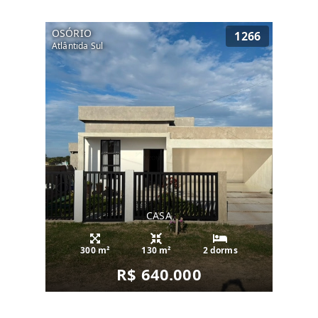
OSÓRIO
1266
Atlântida Sul
CASA
300 m²
130 m²
2 dorms
R$ 640.000