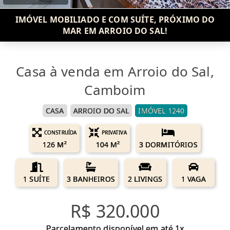
IMÓVEL MOBILIADO E COM SUÍTE, PRÓXIMO DO
MAR EM ARROIO DO SAL!
Casa à venda em Arroio do Sal,
Camboim
CASA
ARROIO DO SAL
IMÓVEL 1240
CONSTRUÍDA
PRIVATIVA
126 M²
104 M²
3 DORMITÓRIOS
1 SUÍTE
3 BANHEIROS
2 LIVINGS
1 VAGA
R$ 320.000
Parcelamento disponível em até 1x