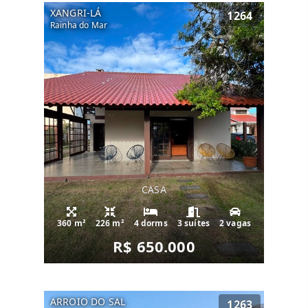
XANGRI-LÁ
1264
Rainha do Mar
CASA
360 m²
226 m²
4 dorms
3 suítes
2 vagas
R$ 650.000
ARROIO DO SAL
1263