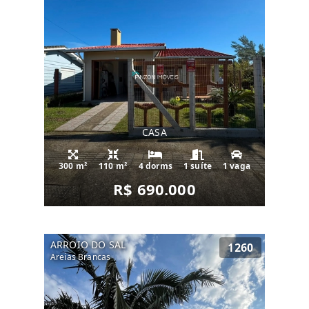
CASA
300 m²
110 m²
4 dorms
1 suíte
1 vaga
R$ 690.000
ARROIO DO SAL
1260
Areias Brancas