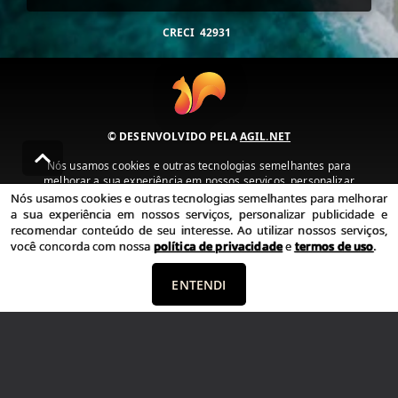
CRECI
42931
© DESENVOLVIDO PELA
AGIL.NET
Nós usamos cookies e outras tecnologias semelhantes para
melhorar a sua experiência em nossos serviços, personalizar
publicidade e recomendar conteúdo de seu interesse. Ao utilizar
Nós usamos cookies e outras tecnologias semelhantes para melhorar
nossos serviços, você concorda com nossa política de privacidade e
a sua experiência em nossos serviços, personalizar publicidade e
termos de uso.
recomendar conteúdo de seu interesse. Ao utilizar nossos serviços,
você concorda com nossa
política de privacidade
e
termos de uso
.
Política de Privacidade
Termos de uso
ENTENDI