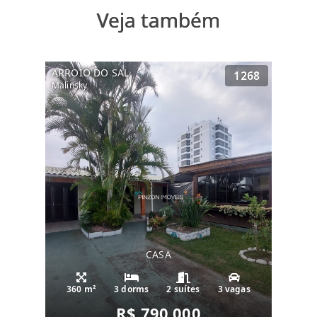
Veja também
ARROIO DO SAL
1268
Malinsky
CASA
360 m²
3 dorms
2 suítes
3 vagas
R$ 790.000