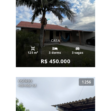
CASA
125 m²
3 dorms
3 vagas
R$ 450.000
OSÓRIO
1256
Atlântida Sul