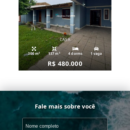
CASA
300 m²
137 m²
4 dorms
1 vaga
R$ 480.000
Fale mais sobre você