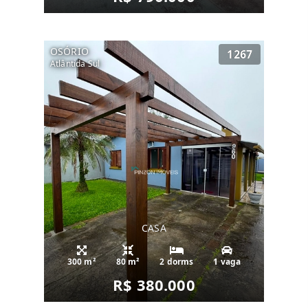
OSÓRIO
1267
Atlântida Sul
CASA
300 m²
80 m²
2 dorms
1 vaga
R$ 380.000