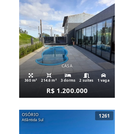
CASA
360 m²
214.6 m²
3 dorms
2 suítes
1 vaga
R$ 1.200.000
OSÓRIO
1261
Atlântida Sul