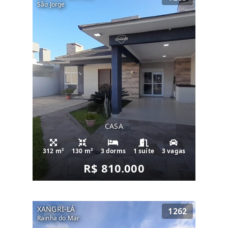
São Jorge
CASA
312 m²
130 m²
3 dorms
1 suíte
3 vagas
R$ 810.000
XANGRI-LÁ
1262
Rainha do Mar