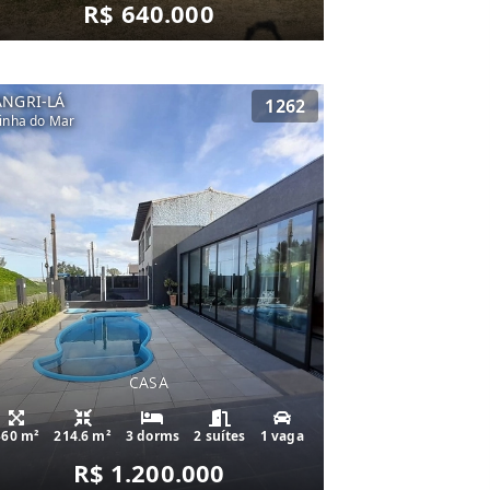
R$ 640.000
ANGRI-LÁ
1262
inha do Mar
CASA
360 m²
214.6 m²
3 dorms
2 suítes
1 vaga
R$ 1.200.000