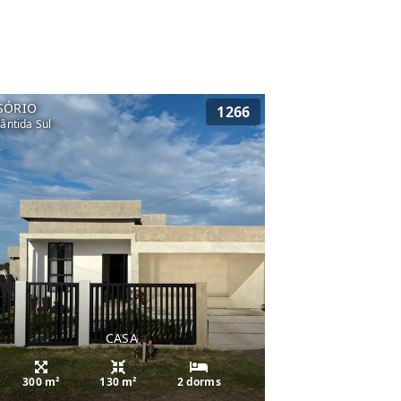
SÓRIO
1266
lântida Sul
CASA
300 m²
130 m²
2 dorms