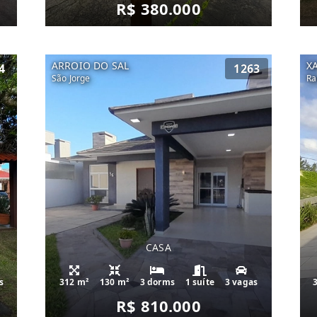
R$ 380.000
ARROIO DO SAL
X
4
1263
São Jorge
Ra
CASA
s
312 m²
130 m²
3 dorms
1 suíte
3 vagas
R$ 810.000