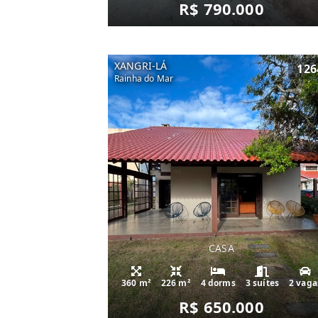
R$ 790.000
XANGRI-LÁ
126
Rainha do Mar
CASA
360 m²
226 m²
4 dorms
3 suítes
2 vaga
R$ 650.000