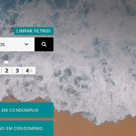
LIMPAR FILTROS
OS
Vagas
2
3
4
+
A EM CONDOMÍNIO
NO EM CONDOMÍNIO