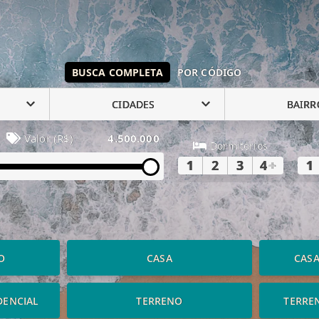
BUSCA COMPLETA
POR CÓDIGO
CIDADES
BAIRR
Valor (R$)
4.500.000
Dormitórios
1
2
3
4
+
1
O
CASA
CAS
DENCIAL
TERRENO
TERRE