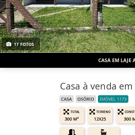
17 FOTOS
CASA EM LAJE 
Casa à venda em O
CASA
OSÓRIO
IMÓVEL 1173
TOTAL
TERRENO
CONST
300 M²
12X25
300 