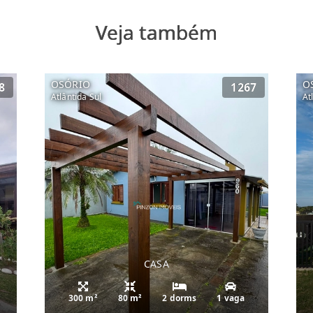
Veja também
OSÓRIO
O
8
1267
Atlântida Sul
At
CASA
300 m²
80 m²
2 dorms
1 vaga