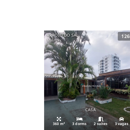
ARROIO DO SAL
126
Malinsky
CASA
360 m²
3 dorms
2 suítes
3 vagas