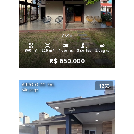
CASA
360 m²
226 m²
4 dorms
3 suítes
2 vagas
R$ 650.000
ARROIO DO SAL
1263
São Jorge