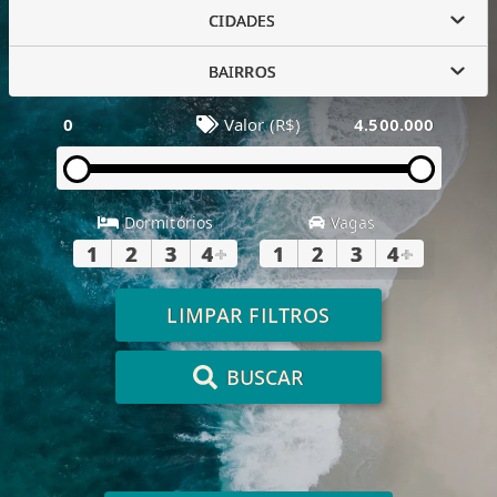
CIDADES
BAIRROS
0
Valor (R$)
4.500.000
Dormitórios
Vagas
1
2
3
4
+
1
2
3
4
+
LIMPAR FILTROS
BUSCAR