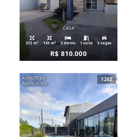
CASA
312 m²
130 m²
3 dorms
1 suíte
3 vagas
R$ 810.000
XANGRI-LÁ
1262
Rainha do Mar