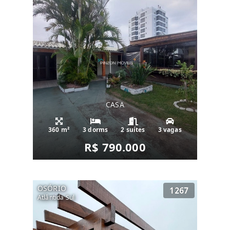
CASA
360 m²
3 dorms
2 suítes
3 vagas
R$ 790.000
OSÓRIO
1267
Atlântida Sul