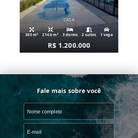
CASA
360 m²
214.6 m²
3 dorms
2 suítes
1 vaga
R$ 1.200.000
Fale mais sobre você