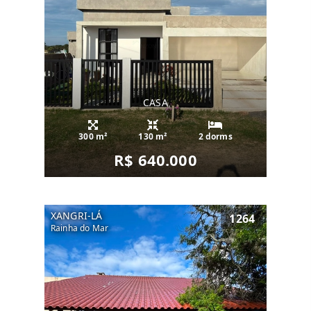
CASA
300 m²
130 m²
2 dorms
R$ 640.000
XANGRI-LÁ
1264
Rainha do Mar