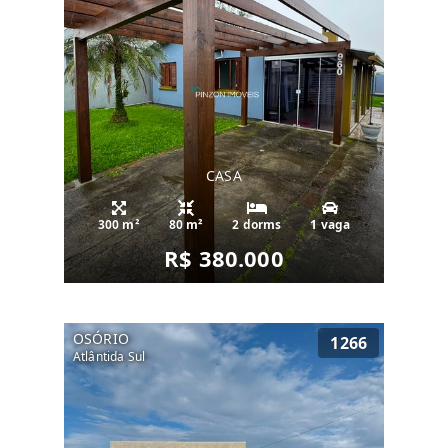
CASA
300 m²
80 m²
2 dorms
1 vaga
R$ 380.000
OSÓRIO
1266
Atlântida Sul