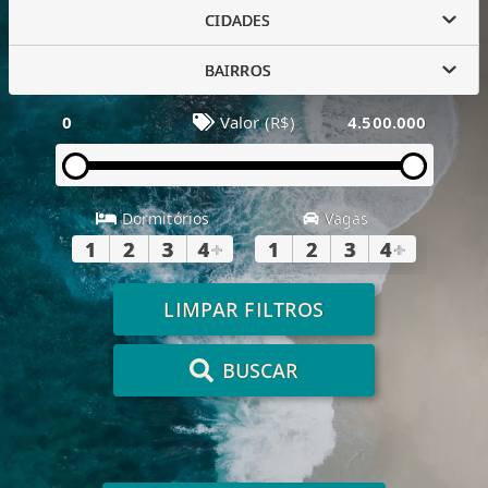
CIDADES
BAIRROS
0
Valor (R$)
4.500.000
Dormitórios
Vagas
1
2
3
4
+
1
2
3
4
+
LIMPAR FILTROS
BUSCAR