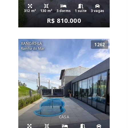
312 m²
130 m²
3 dorms
1 suíte
3 vagas
R$ 810.000
XANGRI-LÁ
1262
Rainha do Mar
CASA