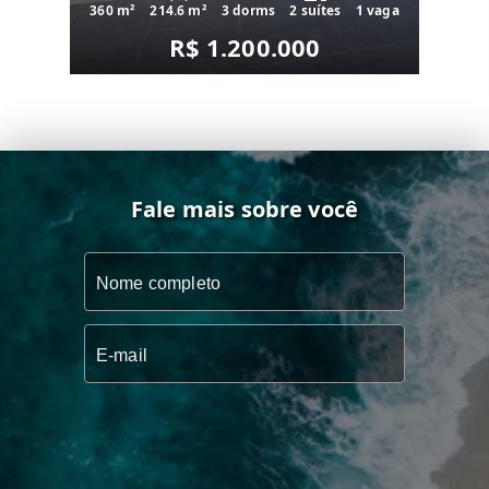
360 m²
214.6 m²
3 dorms
2 suítes
1 vaga
R$ 1.200.000
Fale mais sobre você