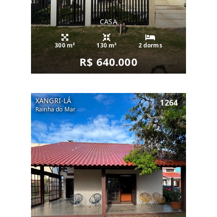
CASA
300 m²
130 m²
2 dorms
R$ 640.000
XANGRI-LÁ
1264
Rainha do Mar