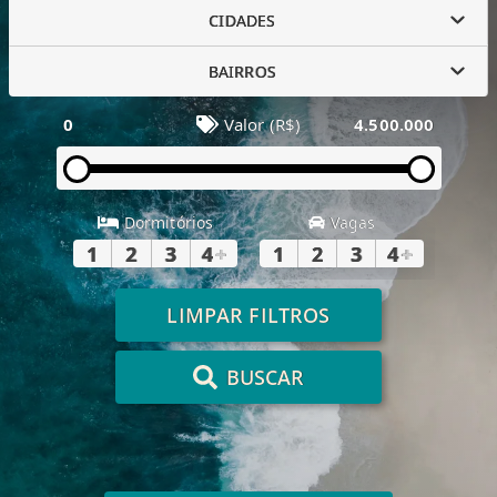
CIDADES
BAIRROS
0
Valor (R$)
4.500.000
Dormitórios
Vagas
1
2
3
4
+
1
2
3
4
+
LIMPAR FILTROS
BUSCAR