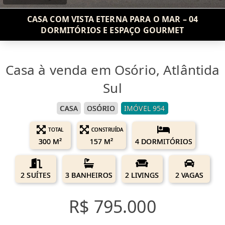
CASA COM VISTA ETERNA PARA O MAR – 04
DORMITÓRIOS E ESPAÇO GOURMET
Casa à venda em Osório, Atlântida
Sul
CASA
OSÓRIO
IMÓVEL 954
TOTAL
CONSTRUÍDA
300 M²
157 M²
4 DORMITÓRIOS
2 SUÍTES
3 BANHEIROS
2 LIVINGS
2 VAGAS
R$ 795.000