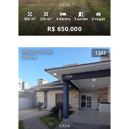
CASA
360 m²
226 m²
4 dorms
3 suítes
2 vagas
R$ 650.000
ARROIO DO SAL
1263
São Jorge
CASA