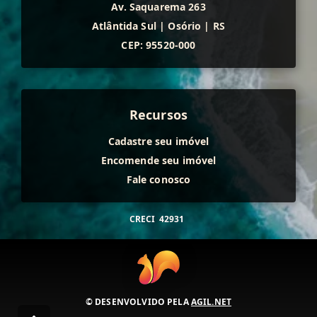
Av. Saquarema 263
Atlântida Sul
|
Osório
|
RS
CEP: 95520-000
Recursos
Cadastre seu imóvel
Encomende seu imóvel
Fale conosco
CRECI
42931
© DESENVOLVIDO PELA
AGIL.NET