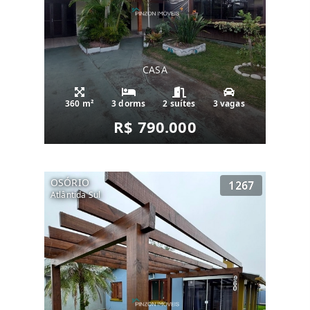
CASA
360 m²
3 dorms
2 suítes
3 vagas
R$ 790.000
OSÓRIO
1267
Atlântida Sul