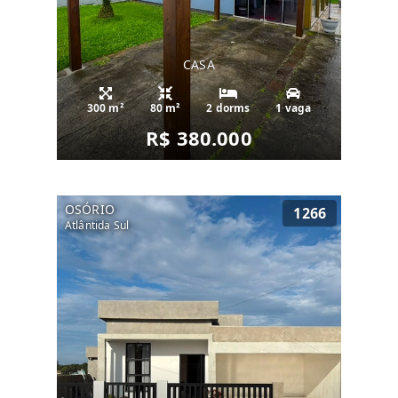
CASA
300 m²
80 m²
2 dorms
1 vaga
R$ 380.000
OSÓRIO
1266
Atlântida Sul