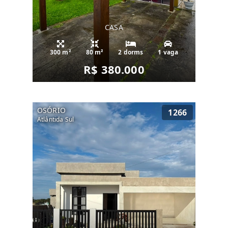
CASA
300 m²
80 m²
2 dorms
1 vaga
R$ 380.000
OSÓRIO
1266
Atlântida Sul