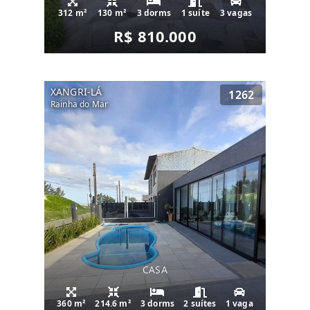
312 m²
130 m²
3 dorms
1 suíte
3 vagas
R$ 810.000
XANGRI-LÁ
1262
Rainha do Mar
CASA
360 m²
214.6 m²
3 dorms
2 suítes
1 vaga