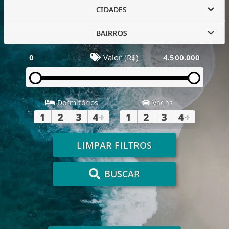
CIDADES
BAIRROS
0
Valor (R$)
4.500.000
Dormitórios
Vagas
1
2
3
4
+
1
2
3
4
+
LIMPAR FILTROS
BUSCAR