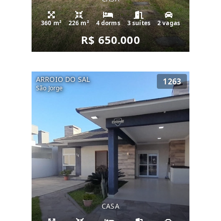
360 m²
226 m²
4 dorms
3 suítes
2 vagas
R$ 650.000
ARROIO DO SAL
1263
São Jorge
CASA