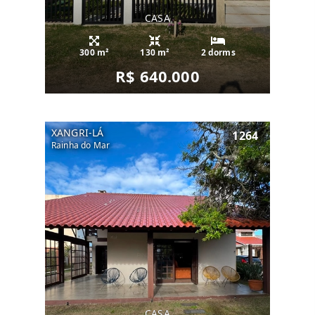
CASA
300 m²
130 m²
2 dorms
R$ 640.000
XANGRI-LÁ
1264
Rainha do Mar
CASA