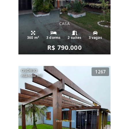
CASA
360 m²
3 dorms
2 suítes
3 vagas
R$ 790.000
OSÓRIO
1267
Atlântida Sul