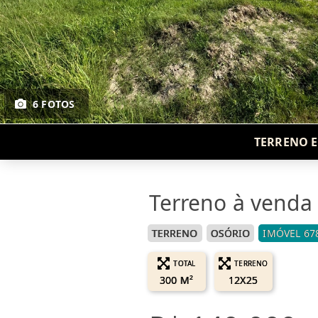
6 FOTOS
TERRENO E
Terreno à venda 
TERRENO
OSÓRIO
IMÓVEL 67
TOTAL
TERRENO
300 M²
12X25