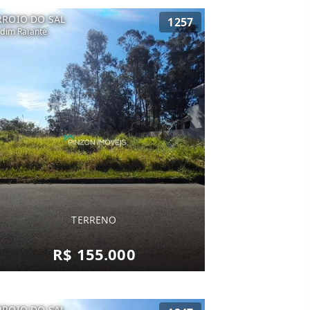
RROIO DO SAL
1257
rdim Raiante
TERRENO
R$ 155.000
RROIO DO SAL