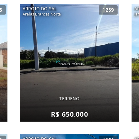
ARROIO DO SAL
A
5
1259
Areias Brancas Norte
Ja
TERRENO
R$ 650.000
ARROIO DO SAL
A