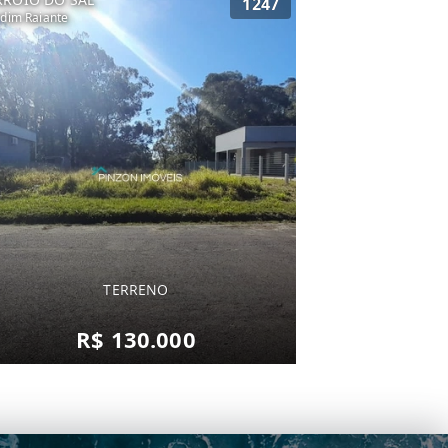
1247
rdim Raiante
TERRENO
R$ 130.000