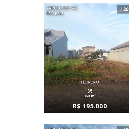
ARROIO DO SAL
126
Bom Jesus
TERRENO
360 m²
R$ 195.000
ARROIO DO SAL