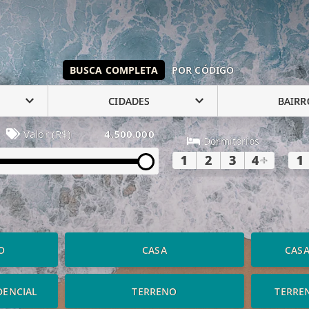
BUSCA COMPLETA
POR CÓDIGO
CIDADES
BAIRR
Valor (R$)
4.500.000
Dormitórios
1
2
3
4
+
1
O
CASA
CAS
DENCIAL
TERRENO
TERRE