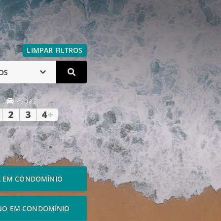
LIMPAR FILTROS
OS
Vagas
2
3
4
+
A EM CONDOMÍNIO
NO EM CONDOMÍNIO