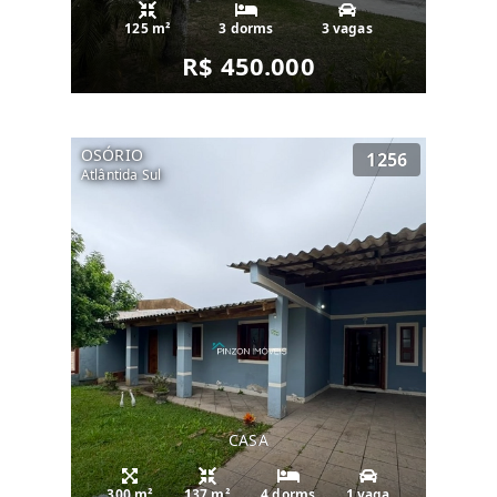
125 m²
3 dorms
3 vagas
R$ 450.000
OSÓRIO
1256
Atlântida Sul
CASA
300 m²
137 m²
4 dorms
1 vaga