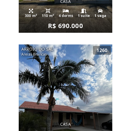
CASA
300 m²
110 m²
4 dorms
1 suíte
1 vaga
R$ 690.000
ARROIO DO SAL
1260
Areias Brancas
CASA