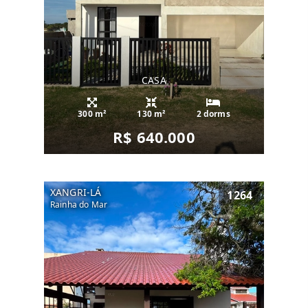
CASA
300 m²
130 m²
2 dorms
R$ 640.000
XANGRI-LÁ
1264
Rainha do Mar