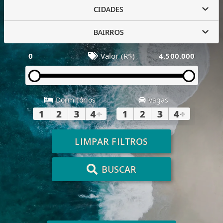
CIDADES
BAIRROS
0
Valor (R$)
4.500.000
Dormitórios
Vagas
1
2
3
4
+
1
2
3
4
+
LIMPAR FILTROS
BUSCAR