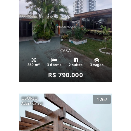
CASA
360 m²
3 dorms
2 suítes
3 vagas
R$ 790.000
OSÓRIO
1267
Atlântida Sul