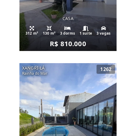
CASA
312 m²
130 m²
3 dorms
1 suíte
3 vagas
R$ 810.000
XANGRI-LÁ
1262
Rainha do Mar