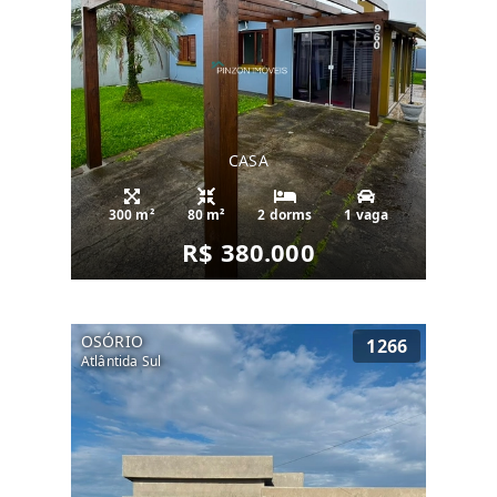
CASA
300 m²
80 m²
2 dorms
1 vaga
R$ 380.000
OSÓRIO
1266
Atlântida Sul