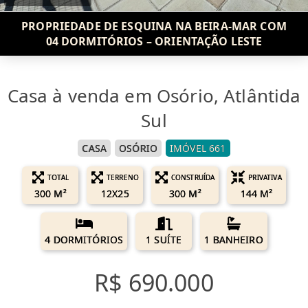
PROPRIEDADE DE ESQUINA NA BEIRA-MAR COM
04 DORMITÓRIOS – ORIENTAÇÃO LESTE
Casa à venda em Osório, Atlântida
Sul
CASA
OSÓRIO
IMÓVEL 661
TOTAL
TERRENO
CONSTRUÍDA
PRIVATIVA
300 M²
12X25
300 M²
144 M²
4 DORMITÓRIOS
1 SUÍTE
1 BANHEIRO
R$ 690.000