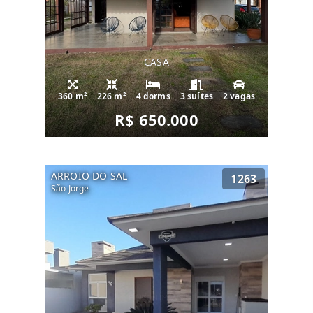
CASA
360 m²
226 m²
4 dorms
3 suítes
2 vagas
R$ 650.000
ARROIO DO SAL
1263
São Jorge