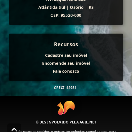
Atlântida Sul
|
Osório
|
RS
CEP: 95520-000
Recursos
Cadastre seu imóvel
Encomende seu imóvel
Fale conosco
CRECI
42931
© DESENVOLVIDO PELA
AGIL.NET
Nós usamos cookies e outras tecnologias semelhantes para