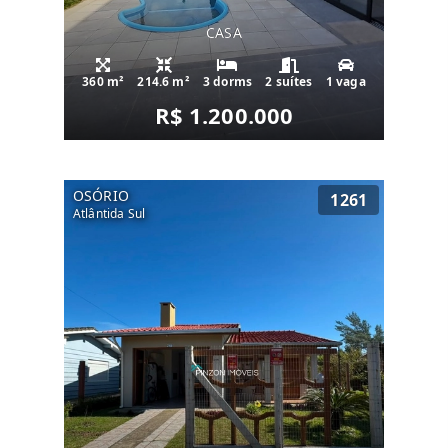
CASA
360 m²
214.6 m²
3 dorms
2 suítes
1 vaga
R$ 1.200.000
OSÓRIO
1261
Atlântida Sul