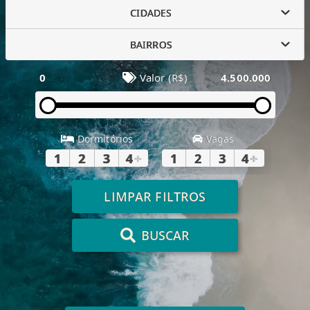
CIDADES
BAIRROS
0
Valor (R$)
4.500.000
Dormitórios
Vagas
1
2
3
4
+
1
2
3
4
+
LIMPAR FILTROS
BUSCAR