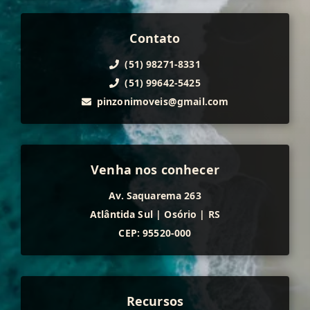
Contato
(51) 98271-8331
(51) 99642-5425
pinzonimoveis@gmail.com
Venha nos conhecer
Av. Saquarema 263
Atlântida Sul
|
Osório
|
RS
CEP: 95520-000
Recursos