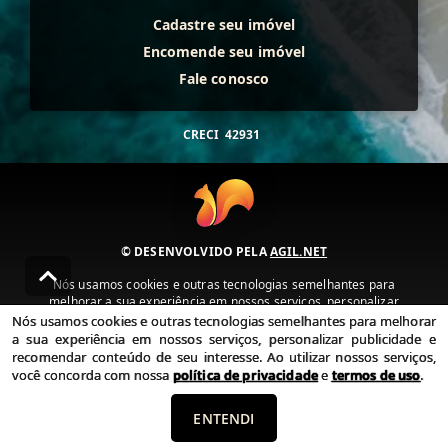
Cadastre seu imóvel
Encomende seu imóvel
Fale conosco
CRECI
42931
© DESENVOLVIDO PELA
AGIL.NET
Nós usamos cookies e outras tecnologias semelhantes para
melhorar a sua experiência em nossos serviços, personalizar
publicidade e recomendar conteúdo de seu interesse. Ao utilizar
Nós usamos cookies e outras tecnologias semelhantes para melhorar
nossos serviços, você concorda com nossa política de privacidade e
a sua experiência em nossos serviços, personalizar publicidade e
termos de uso.
recomendar conteúdo de seu interesse. Ao utilizar nossos serviços,
você concorda com nossa
política de privacidade
e
termos de uso
.
Política de Privacidade
Termos de uso
ENTENDI