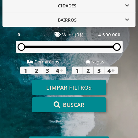
CIDADES
BAIRROS
0
Valor (R$)
4.500.000
Dormitórios
Vagas
1
2
3
4
+
1
2
3
4
+
LIMPAR FILTROS
BUSCAR