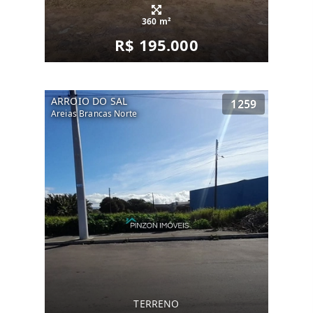
360 m²
R$ 195.000
ARROIO DO SAL
1259
Areias Brancas Norte
TERRENO