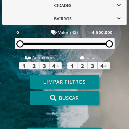
CIDADES
BAIRROS
0
Valor (R$)
4.500.000
Dormitórios
Vagas
1
2
3
4
+
1
2
3
4
+
LIMPAR FILTROS
BUSCAR