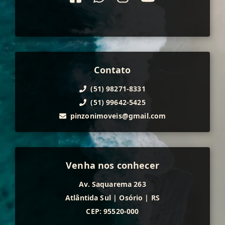
Contato
(51) 98271-8331
(51) 99642-5425
pinzonimoveis@gmail.com
Venha nos conhecer
Av. Saquarema 263
Atlântida Sul
|
Osório
|
RS
CEP: 95520-000