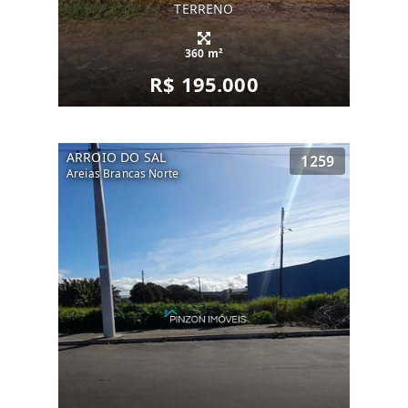
TERRENO
360 m²
R$ 195.000
ARROIO DO SAL
1259
Areias Brancas Norte