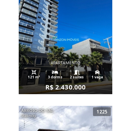
APARTAMENTO
121 m²
3 dorms
2 suítes
1 vaga
R$ 2.430.000
ARROIO DO SAL
1225
Malinsky