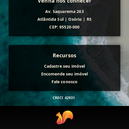
Venha nos conhecer
Av. Saquarema 263
Atlântida Sul
|
Osório
|
RS
CEP: 95520-000
Recursos
Cadastre seu imóvel
Encomende seu imóvel
Fale conosco
CRECI
42931