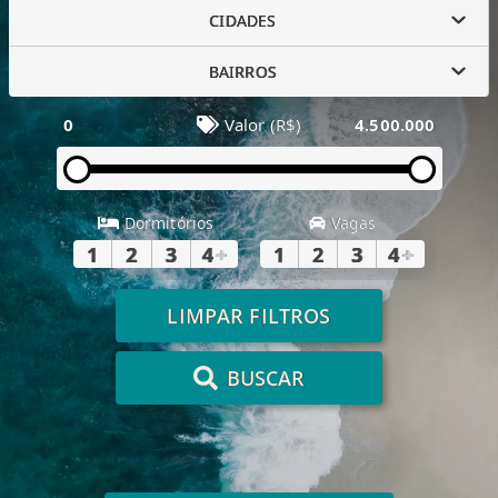
CIDADES
BAIRROS
0
Valor (R$)
4.500.000
Dormitórios
Vagas
1
2
3
4
+
1
2
3
4
+
LIMPAR FILTROS
BUSCAR