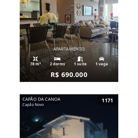
APARTAMENTO
78 m²
2 dorms
1 suíte
1 vaga
R$ 690.000
CAPÃO DA CANOA
1171
Capão Novo