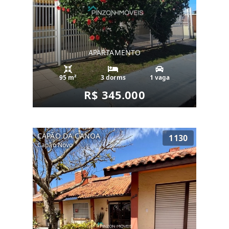
APARTAMENTO
95 m²
3 dorms
1 vaga
R$ 345.000
CAPÃO DA CANOA
1130
Capão Novo