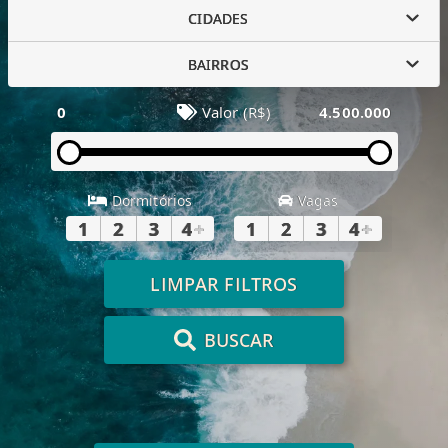
CIDADES
BAIRROS
0
Valor (R$)
4.500.000
Dormitórios
Vagas
1
2
3
4
+
1
2
3
4
+
LIMPAR FILTROS
BUSCAR