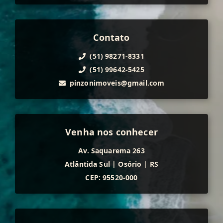
Contato
(51) 98271-8331
(51) 99642-5425
pinzonimoveis@gmail.com
Venha nos conhecer
Av. Saquarema 263
Atlântida Sul
|
Osório
|
RS
CEP: 95520-000