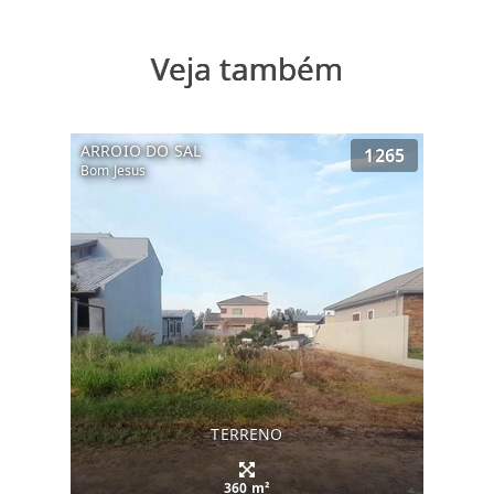
Veja também
ARROIO DO SAL
1265
Bom Jesus
TERRENO
360 m²