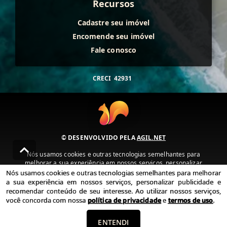
Recursos
Cadastre seu imóvel
Encomende seu imóvel
Fale conosco
CRECI
42931
© DESENVOLVIDO PELA
AGIL.NET
Nós usamos cookies e outras tecnologias semelhantes para
melhorar a sua experiência em nossos serviços, personalizar
publicidade e recomendar conteúdo de seu interesse. Ao utilizar
Nós usamos cookies e outras tecnologias semelhantes para melhorar
nossos serviços, você concorda com nossa política de privacidade e
a sua experiência em nossos serviços, personalizar publicidade e
termos de uso.
recomendar conteúdo de seu interesse. Ao utilizar nossos serviços,
você concorda com nossa
política de privacidade
e
termos de uso
.
Política de Privacidade
Termos de uso
ENTENDI