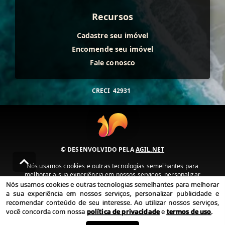
Recursos
Cadastre seu imóvel
Encomende seu imóvel
Fale conosco
CRECI
42931
© DESENVOLVIDO PELA
AGIL.NET
Nós usamos cookies e outras tecnologias semelhantes para
melhorar a sua experiência em nossos serviços, personalizar
publicidade e recomendar conteúdo de seu interesse. Ao utilizar
Nós usamos cookies e outras tecnologias semelhantes para melhorar
nossos serviços, você concorda com nossa política de privacidade e
a sua experiência em nossos serviços, personalizar publicidade e
termos de uso.
recomendar conteúdo de seu interesse. Ao utilizar nossos serviços,
você concorda com nossa
política de privacidade
e
termos de uso
.
Política de Privacidade
Termos de uso