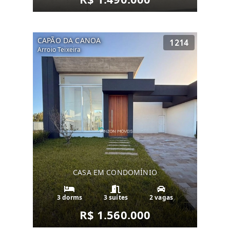
CAPÃO DA CANOA
1214
Arroio Teixeira
CASA EM CONDOMÍNIO
3 dorms
3 suítes
2 vagas
R$ 1.560.000