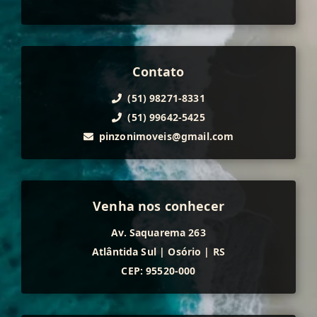
Contato
(51) 98271-8331
(51) 99642-5425
pinzonimoveis@gmail.com
Venha nos conhecer
Av. Saquarema 263
Atlântida Sul
|
Osório
|
RS
CEP: 95520-000