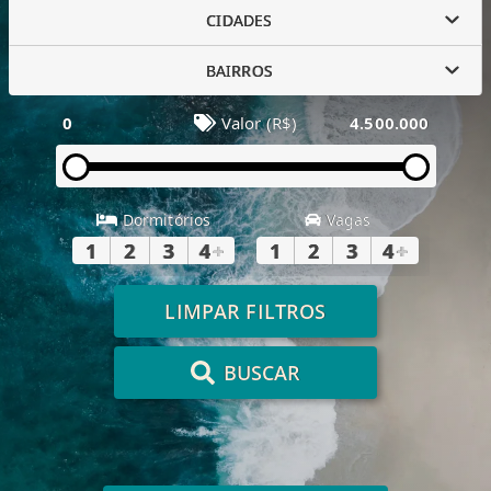
CIDADES
BAIRROS
0
Valor (R$)
4.500.000
Dormitórios
Vagas
1
2
3
4
+
1
2
3
4
+
LIMPAR FILTROS
BUSCAR