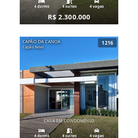
4 dorms
4 suítes
4 vagas
R$ 2.300.000
CAPÃO DA CANOA
1216
Capão Novo
CASA EM CONDOMÍNIO
4 dorms
4 suítes
4 vagas