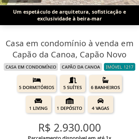
Um espetáculo de arquitetura, sofisticação e
exclusividade à beira-mar
Casa em condomínio à venda em
Capão da Canoa, Capão Novo
CASA EM CONDOMÍNIO
CAPÃO DA CANOA
IMÓVEL 1217
5 DORMITÓRIOS
5 SUÍTES
6 BANHEIROS
1 LIVING
1 DEPÓSITO
4 VAGAS
R$ 2.930.000
Parcelamento disponível em até 1x