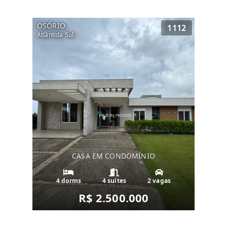
OSÓRIO
1112
Atlântida Sul
CASA EM CONDOMÍNIO
4 dorms
4 suítes
2 vagas
R$ 2.500.000