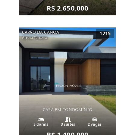
R$ 2.650.000
CAPÃO DA CANOA
1215
Arroio Teixeira
CASA EM CONDOMÍNIO
3 dorms
3 suítes
2 vagas
R$ 1.490.000