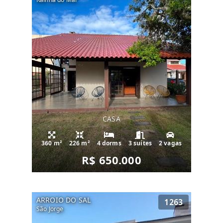
CASA
360 m²
226 m²
4 dorms
3 suítes
2 vagas
R$ 650.000
ARROIO DO SAL
1263
São Jorge