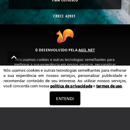
CRECI
42931
© DESENVOLVIDO PELA
AGIL.NET
Nós usamos cookies e outras tecnologias semelhantes para
melhorar a sua experiência em nossos serviços, personalizar
publicidade e recomendar conteúdo de seu interesse. Ao utilizar
Nós usamos cookies e outras tecnologias semelhantes para melhorar
nossos serviços, você concorda com nossa política de privacidade e
a sua experiência em nossos serviços, personalizar publicidade e
termos de uso.
recomendar conteúdo de seu interesse. Ao utilizar nossos serviços,
você concorda com nossa
política de privacidade
e
termos de uso
.
Política de Privacidade
Termos de uso
ENTENDI