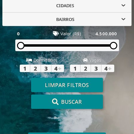
CIDADES
BAIRROS
0
Valor (R$)
4.500.000
Dormitórios
Vagas
1
2
3
4
+
1
2
3
4
+
LIMPAR FILTROS
BUSCAR