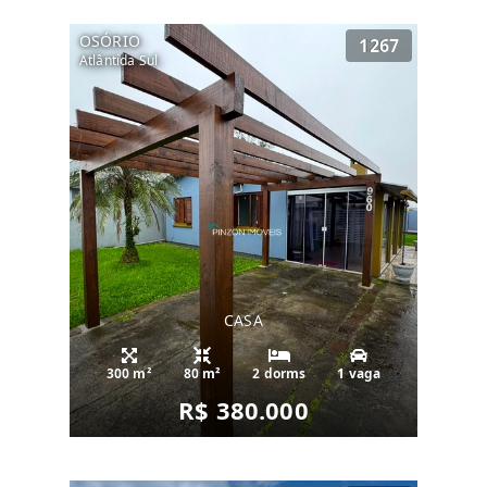
OSÓRIO
1267
Atlântida Sul
CASA
300 m²
80 m²
2 dorms
1 vaga
R$ 380.000