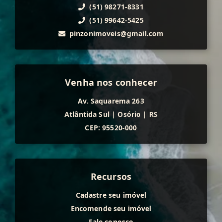
(51) 98271-8331
(51) 99642-5425
pinzonimoveis@gmail.com
Venha nos conhecer
Av. Saquarema 263
Atlântida Sul
|
Osório
|
RS
CEP: 95520-000
Recursos
Cadastre seu imóvel
Encomende seu imóvel
Fale conosco