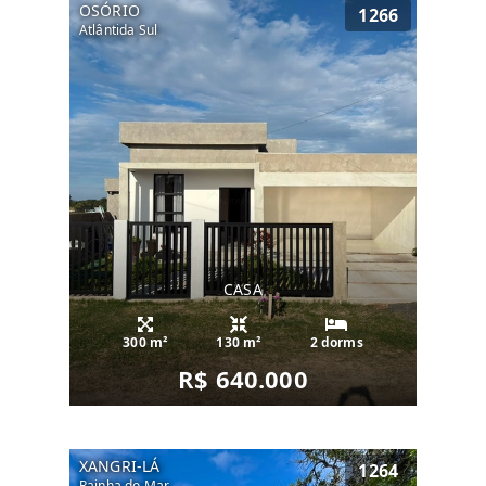
OSÓRIO
1266
Atlântida Sul
CASA
300 m²
130 m²
2 dorms
R$ 640.000
XANGRI-LÁ
1264
Rainha do Mar