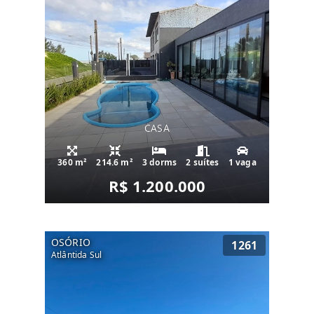
CASA
360 m²
214.6 m²
3 dorms
2 suítes
1 vaga
R$ 1.200.000
OSÓRIO
1261
Atlântida Sul