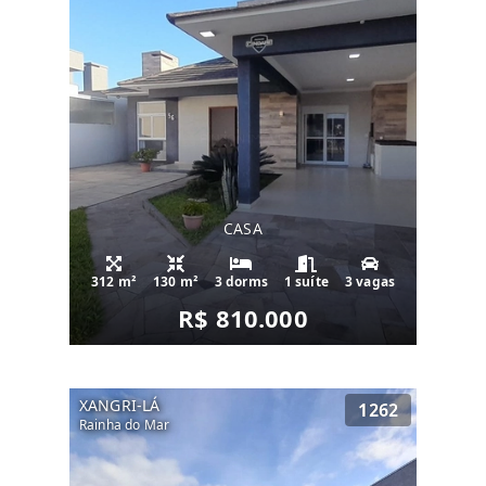
CASA
312 m²
130 m²
3 dorms
1 suíte
3 vagas
R$ 810.000
XANGRI-LÁ
1262
Rainha do Mar