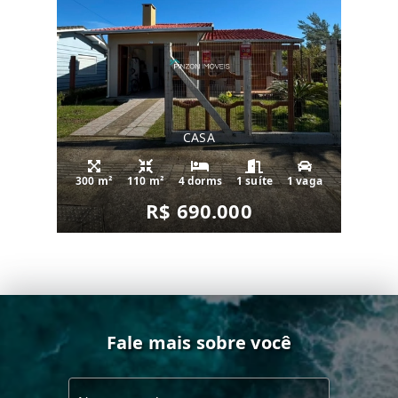
CASA
300 m²
110 m²
4 dorms
1 suíte
1 vaga
R$ 690.000
Fale mais sobre você