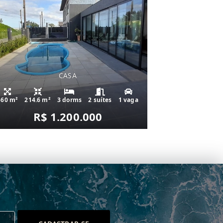
CASA
360 m²
214.6 m²
3 dorms
2 suítes
1 vaga
R$ 1.200.000