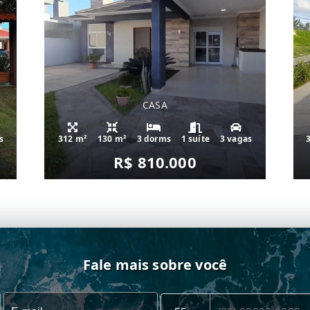
CASA
s
312 m²
130 m²
3 dorms
1 suíte
3 vagas
R$ 810.000
Fale mais sobre você