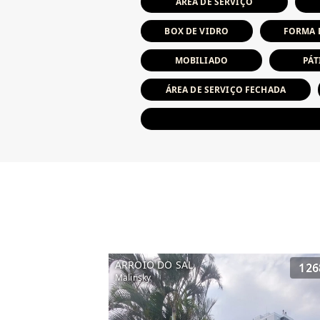
ÁREA DE SERVIÇO
BOX DE VIDRO
FORMA 
MOBILIADO
PÁT
ÁREA DE SERVIÇO FECHADA
ARROIO DO SAL
126
Malinsky