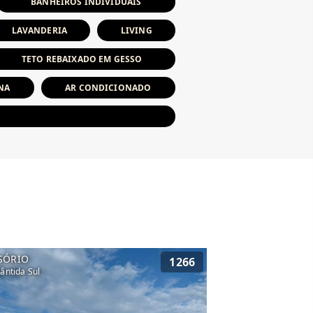
BANHEIROS INDIVIDUAIS
LAVANDERIA
LIVING
TETO REBAIXADO EM GESSO
NA
AR CONDICIONADO
SÓRIO
1266
lântida Sul