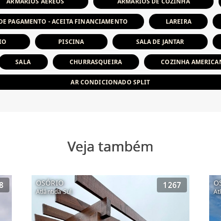
ARMÁRIOS AÉREOS
ARMÁRIOS DE COZINHA
DE PAGAMENTO - ACEITA FINANCIAMENTO
LAREIRA
IO
PISCINA
SALA DE JANTAR
SALA
CHURRASQUEIRA
COZINHA AMERICA
AR CONDICIONADO SPLIT
Veja também
OSÓRIO
O
8
1267
Atlântida Sul
At