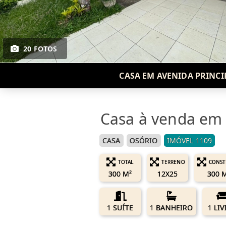
20 FOTOS
CASA EM AVENIDA PRINCI
Casa à venda em O
CASA
OSÓRIO
IMÓVEL 1109
TOTAL
TERRENO
CONST
300 M²
12X25
300 
1 SUÍTE
1 BANHEIRO
1 LI