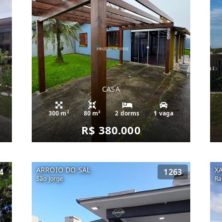
CASA
300 m²
80 m²
2 dorms
1 vaga
R$ 380.000
ARROIO DO SAL
X
4
1263
São Jorge
Ra