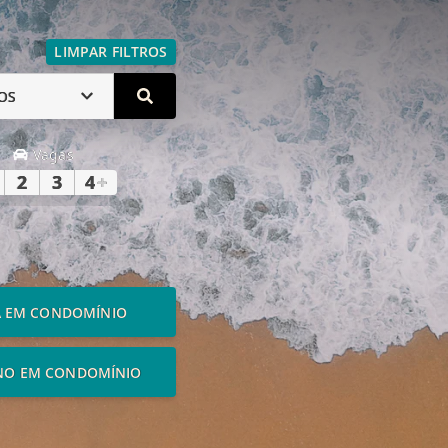
LIMPAR FILTROS
OS
Vagas
2
3
4
+
A EM CONDOMÍNIO
NO EM CONDOMÍNIO