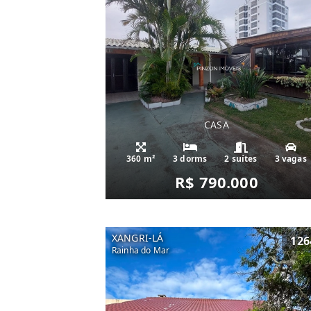
CASA
360 m²
3 dorms
2 suítes
3 vagas
R$ 790.000
XANGRI-LÁ
126
Rainha do Mar