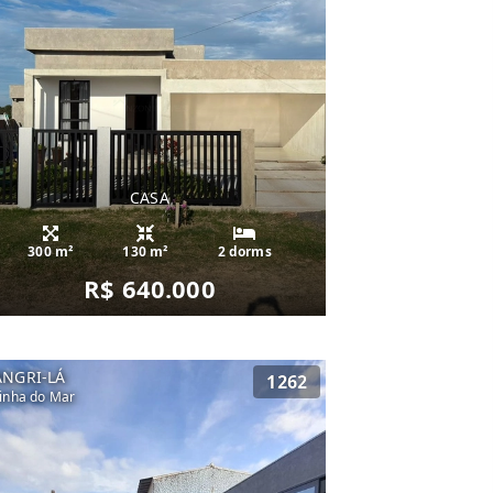
CASA
300 m²
130 m²
2 dorms
R$ 640.000
ANGRI-LÁ
1262
inha do Mar