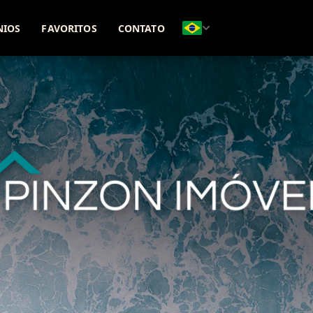
(51) 98271-8331
(51) 99642-5425
NIOS
FAVORITOS
CONTATO