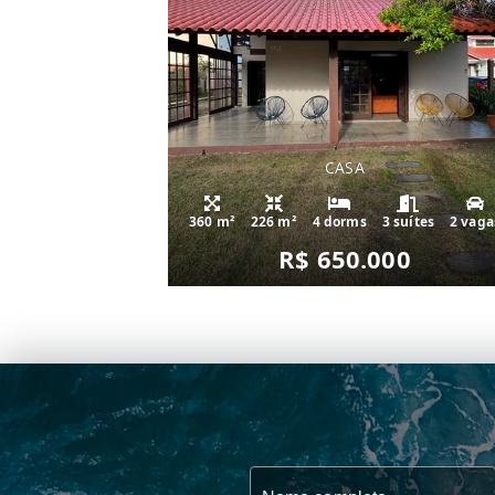
CASA
360 m²
226 m²
4 dorms
3 suítes
2 vaga
R$ 650.000