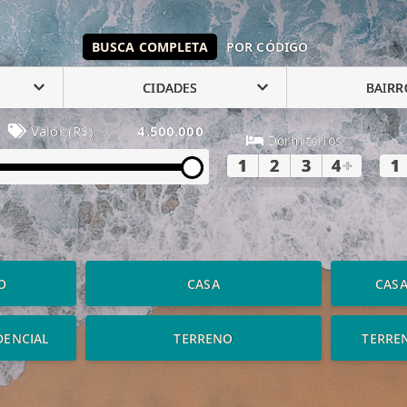
BUSCA COMPLETA
POR CÓDIGO
CIDADES
BAIRR
Valor (R$)
4.500.000
Dormitórios
1
2
3
4
+
1
O
CASA
CAS
DENCIAL
TERRENO
TERRE