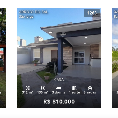
ARROIO DO SAL
X
4
1263
São Jorge
Ra
CASA
s
312 m²
130 m²
3 dorms
1 suíte
3 vagas
R$ 810.000