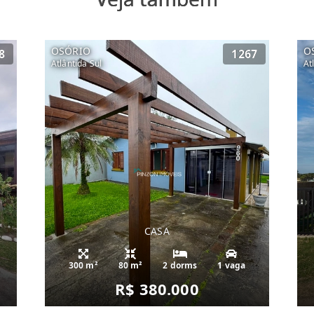
OSÓRIO
O
8
1267
Atlântida Sul
At
CASA
300 m²
80 m²
2 dorms
1 vaga
R$ 380.000