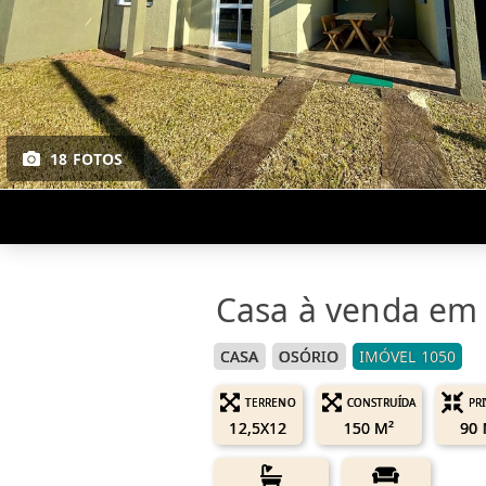
18 FOTOS
Casa à venda em 
CASA
OSÓRIO
IMÓVEL 1050
TERRENO
CONSTRUÍDA
PR
12,5X12
150 M²
90 