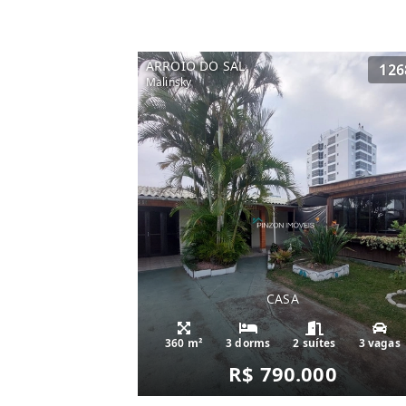
ARROIO DO SAL
126
Malinsky
CASA
360 m²
3 dorms
2 suítes
3 vagas
R$ 790.000