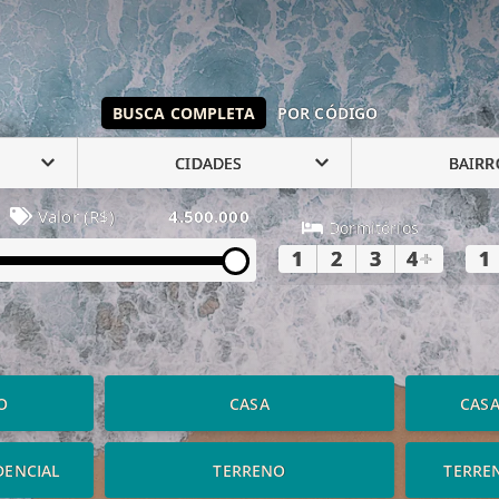
BUSCA COMPLETA
POR CÓDIGO
CIDADES
BAIRR
Valor (R$)
4.500.000
Dormitórios
1
2
3
4
+
1
O
CASA
CAS
DENCIAL
TERRENO
TERRE