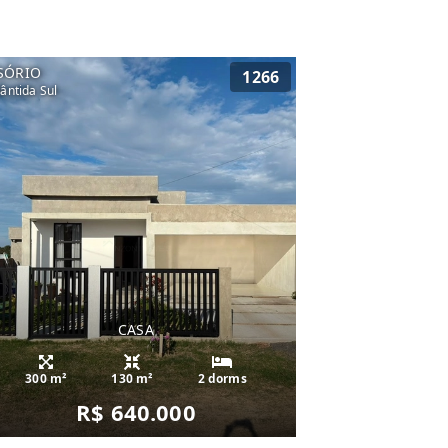
SÓRIO
1266
lântida Sul
CASA
300 m²
130 m²
2 dorms
R$ 640.000