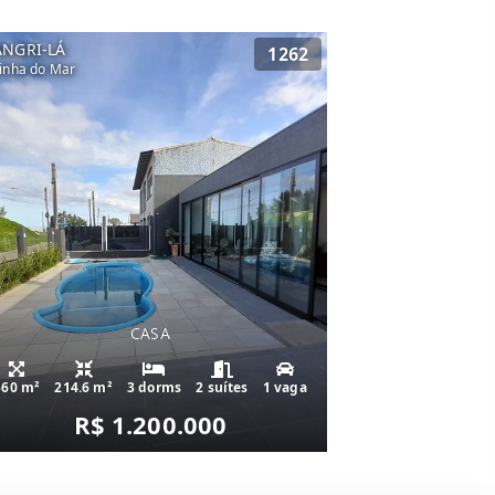
ANGRI-LÁ
1262
inha do Mar
CASA
360 m²
214.6 m²
3 dorms
2 suítes
1 vaga
R$ 1.200.000