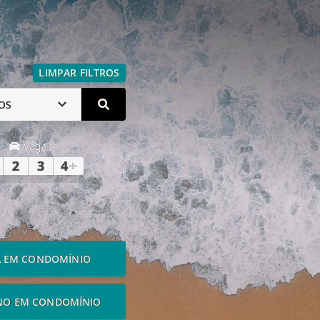
LIMPAR FILTROS
OS
Vagas
2
3
4
+
A EM CONDOMÍNIO
NO EM CONDOMÍNIO