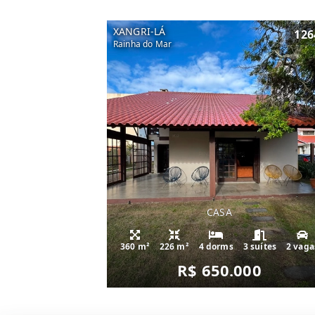
XANGRI-LÁ
126
Rainha do Mar
CASA
360 m²
226 m²
4 dorms
3 suítes
2 vaga
R$ 650.000