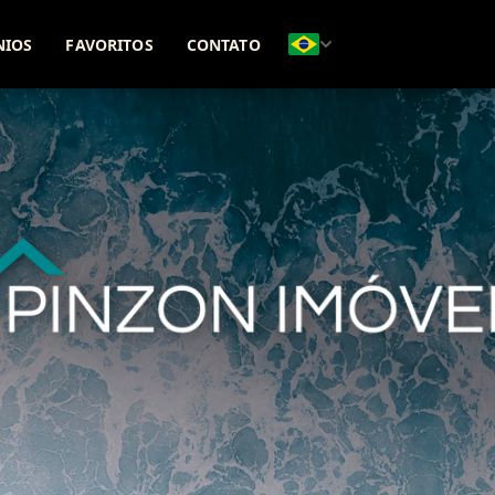
(51) 98271-8331
(51) 99642-5425
NIOS
FAVORITOS
CONTATO