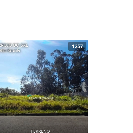
RROIO DO SAL
1257
rdim Raiante
TERRENO