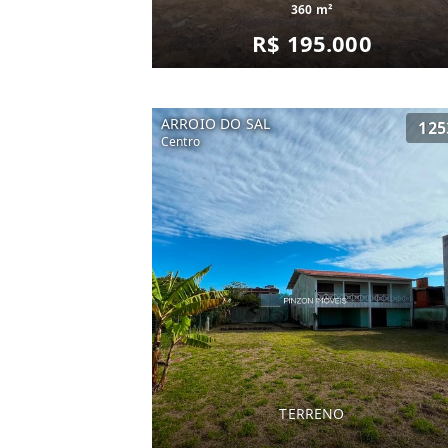
360 m²
R$ 195.000
ARROIO DO SAL
125
Centro
TERRENO