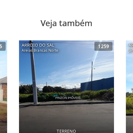
Veja também
ARROIO DO SAL
A
5
1259
Areias Brancas Norte
Ja
TERRENO