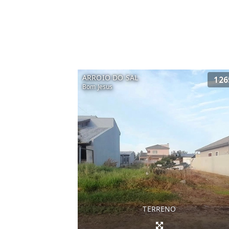
ARROIO DO SAL
126
Bom Jesus
TERRENO