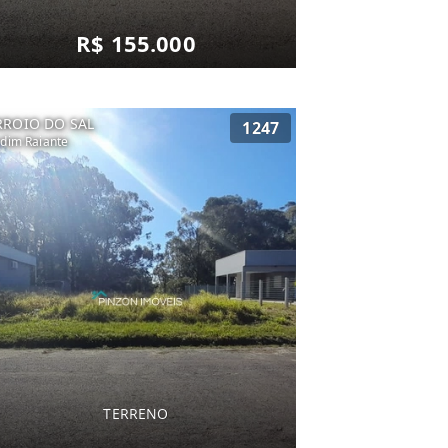
R$ 155.000
RROIO DO SAL
1247
rdim Raiante
TERRENO