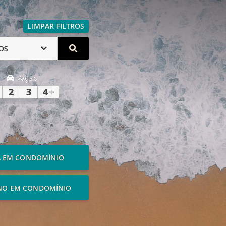
LIMPAR FILTROS
OS
Vagas
2
3
4
+
A EM CONDOMÍNIO
NO EM CONDOMÍNIO