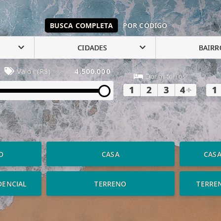
BUSCA COMPLETA
POR CÓDIGO
CIDADES
BAIRR
Valor (R$)
4.500.000
Dormitórios
1
2
3
4
+
1
O
CASA
CAS
DENCIAL
TERRENO
TERRE