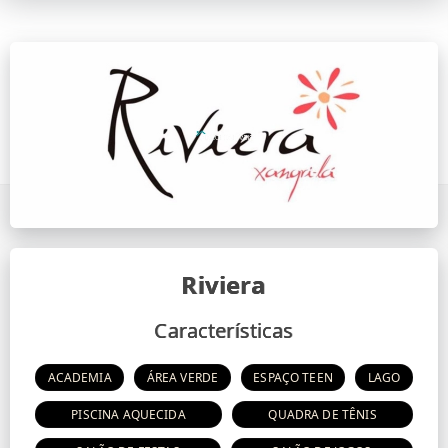
Riviera
Características
ACADEMIA
ÁREA VERDE
ESPAÇO TEEN
LAGO
PISCINA AQUECIDA
QUADRA DE TÊNIS