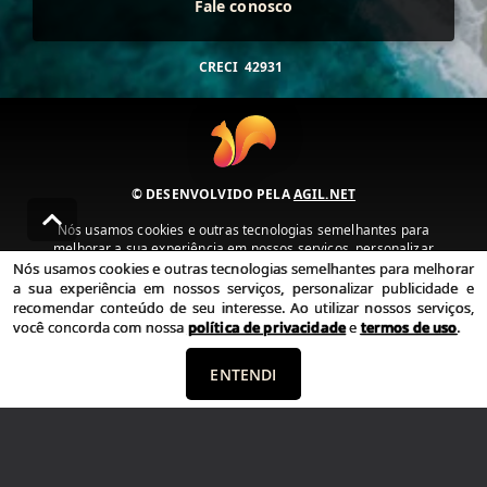
Fale conosco
CRECI
42931
© DESENVOLVIDO PELA
AGIL.NET
Nós usamos cookies e outras tecnologias semelhantes para
melhorar a sua experiência em nossos serviços, personalizar
publicidade e recomendar conteúdo de seu interesse. Ao utilizar
Nós usamos cookies e outras tecnologias semelhantes para melhorar
nossos serviços, você concorda com nossa política de privacidade e
a sua experiência em nossos serviços, personalizar publicidade e
termos de uso.
recomendar conteúdo de seu interesse. Ao utilizar nossos serviços,
você concorda com nossa
política de privacidade
e
termos de uso
.
Política de Privacidade
Termos de uso
ENTENDI