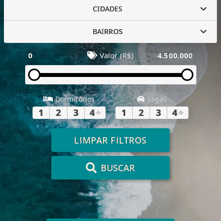
CIDADES
BAIRROS
0
Valor (R$)
4.500.000
Dormitórios
Vagas
1
2
3
4
+
1
2
3
4
+
LIMPAR FILTROS
BUSCAR