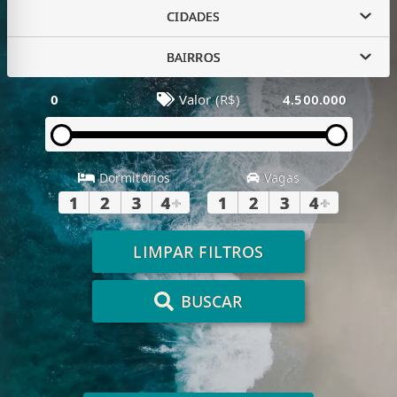
CIDADES
BAIRROS
0
Valor (R$)
4.500.000
Dormitórios
Vagas
1
2
3
4
+
1
2
3
4
+
LIMPAR FILTROS
BUSCAR