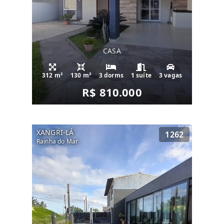
CASA
312 m²
130 m²
3 dorms
1 suíte
3 vagas
R$ 810.000
XANGRI-LÁ
1262
Rainha do Mar