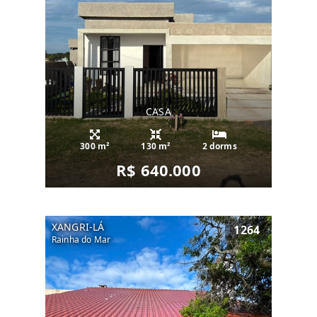
CASA
300 m²
130 m²
2 dorms
R$ 640.000
XANGRI-LÁ
1264
Rainha do Mar