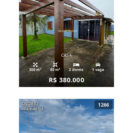
CASA
300 m²
80 m²
2 dorms
1 vaga
R$ 380.000
OSÓRIO
1266
Atlântida Sul