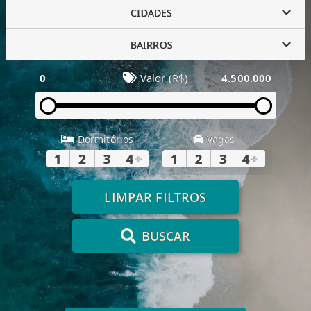
CIDADES
BAIRROS
0
Valor (R$)
4.500.000
Dormitórios
Vagas
1
2
3
4
+
1
2
3
4
+
LIMPAR FILTROS
BUSCAR