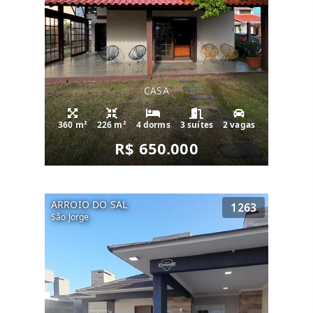
CASA
360 m²
226 m²
4 dorms
3 suítes
2 vagas
R$ 650.000
ARROIO DO SAL
1263
São Jorge