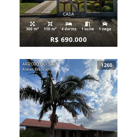
CASA
300 m²
110 m²
4 dorms
1 suíte
1 vaga
R$ 690.000
ARROIO DO SAL
1260
Areias Brancas