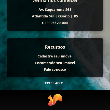
Venha nos conhecer
Av. Saquarema 263
Atlântida Sul
|
Osório
|
RS
CEP: 95520-000
Recursos
Cadastre seu imóvel
Encomende seu imóvel
Fale conosco
CRECI
42931