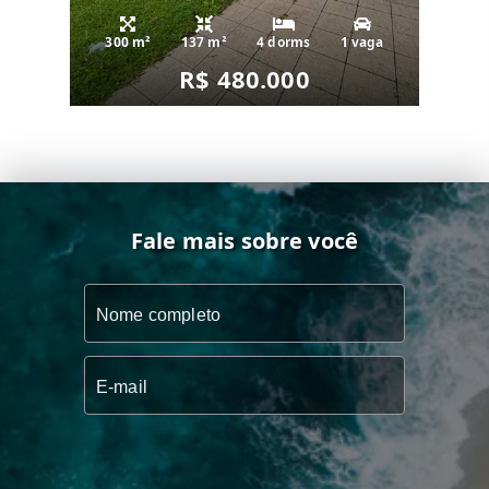
300 m²
137 m²
4 dorms
1 vaga
R$ 480.000
Fale mais sobre você