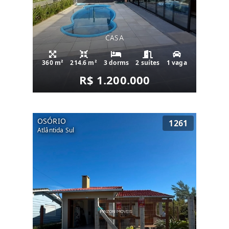
CASA
360 m²
214.6 m²
3 dorms
2 suítes
1 vaga
R$ 1.200.000
OSÓRIO
1261
Atlântida Sul