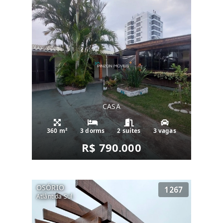
CASA
360 m²
3 dorms
2 suítes
3 vagas
R$ 790.000
OSÓRIO
1267
Atlântida Sul