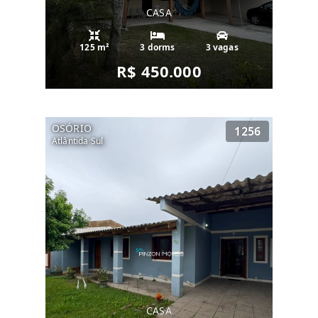
CASA
125 m²
3 dorms
3 vagas
R$ 450.000
OSÓRIO
1256
Atlântida Sul
CASA